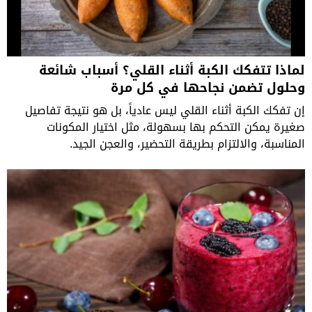
لماذا تتفكك الكبة أثناء القلي؟ أسباب شائعة
وحلول تضمن نجاحها في كل مرة
إن تفكك الكبة أثناء القلي ليس عادياً، بل هو نتيجة تفاصيل
صغيرة يمكن التحكم بها بسهولة، مثل اختيار المكونات
المناسبة، والالتزام بطريقة التحضير، والعجن الجيد.