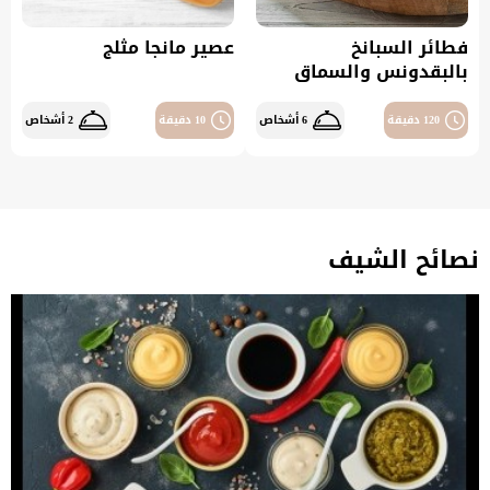
فطائر السبانخ
عصير مانجا مثلج
بالبقدونس والسماق
120 دقيقة
6 أشخاص
10 دقيقة
2 أشخاص
نصائح الشيف