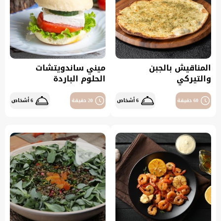
المناقيش بالجبن
ميني ساندويتشات
والتيركي
الحلوم الباردة
60 دقيقة
6 أشخاص
20 دقيقة
6 أشخاص