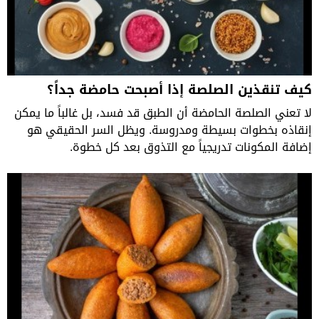
كيف تنقذين الصلصة إذا أصبحت حامضة جداً؟
لا تعني الصلصة الحامضة أن الطبق قد فسد، بل غالباً ما يمكن
إنقاذه بخطوات بسيطة ومدروسة. ويظل السر الحقيقي هو
إضافة المكونات تدريجياً مع التذوق بعد كل خطوة.