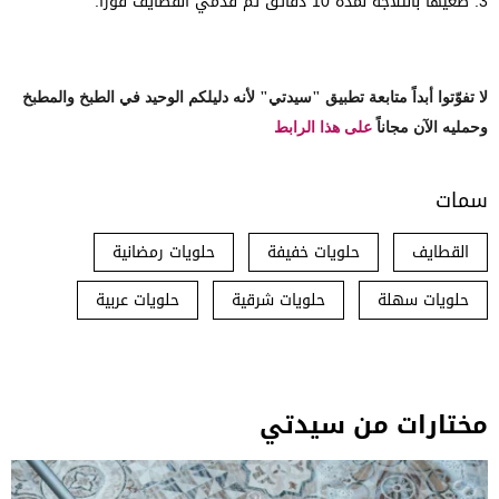
3. ضعيها بالثلاجة لمدة 10 دقائق ثم قدمي القطايف فوراً.
لا تفوّتوا أبداً متابعة تطبيق "سيدتي" لأنه دليلكم الوحيد في الطبخ والمطبخ
وحمليه الآن مجاناً
على هذا الرابط
سمات
القطايف
حلويات خفيفة
حلويات رمضانية
حلويات سهلة
حلويات شرقية
حلويات عربية
مختارات من سيدتي