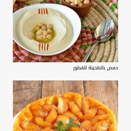
حمص بالطحينة للفطور