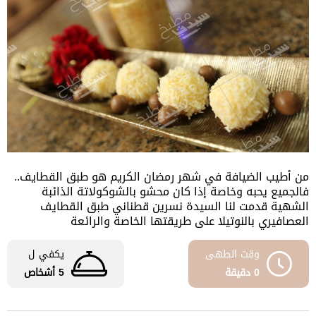
من أطيب الضيافة في شهر رمضان الكريم هو طبق القطايف..
فالجميع يحبه وخاصة إذا كان محشو بالشوكولاتة الذائبة
الشهية قدمت لنا السيدة نسرين قطناني طبق القطايف
العصافيري بالنوتيلا على طريقتها الخاصة والرائعة
وقت الطهى
يكفي ل
0 دقيقة
5 أشخاص