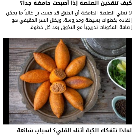
كيف تنقذين الصلصة إذا أصبحت حامضة جداً؟
لا تعني الصلصة الحامضة أن الطبق قد فسد، بل غالباً ما يمكن
إنقاذه بخطوات بسيطة ومدروسة. ويظل السر الحقيقي هو
إضافة المكونات تدريجياً مع التذوق بعد كل خطوة.
لماذا تتفكك الكبة أثناء القلي؟ أسباب شائعة