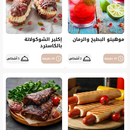
موهيتو البطيخ والرمان
إكلير الشوكولاتة
بالكاسترد
10 دقيقة
2 أشخاص
60 دقيقة
5 أشخاص