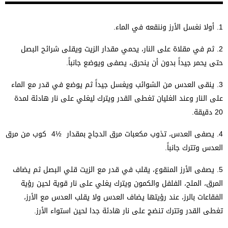
1. أولا نغسل الأرز وننقعه في الماء.
2. ثم في مقلاة على النار، يحمي مقدار الزيت ويقلى شرائح البصل
حتى يحمر جيداً بدون أن ينحرق، يصفى ويوضع جانباً.
3. ينقى العدس من الشوائب ويغسل جيداً ثم يوضع في قدر مع الماء
على النار وعند الغليان تغطى القدر ويترك ليغلي على نار هادئة لمدة
20 دقيقة.
4. يصفى العدس، تذوب مكعبات مرق الدجاج بمقدار ½4 كوب من مرق
العدس وتترك جانباً.
5. يصفى الأرز المنقوع، يقلب في قدر مع الزيت قلي البصل ثم يضاف
المرق، الملح، الفلفل والكمون ويترك يغلي على نار قوية لحين رؤية
الفقاعات بالرز، عند رؤيتها يضاف العدس ولا يقلب العدس مع الأرز،
تغطى القدر وتترك تنضج على نار هادئة جدا لحين استواء الأرز.