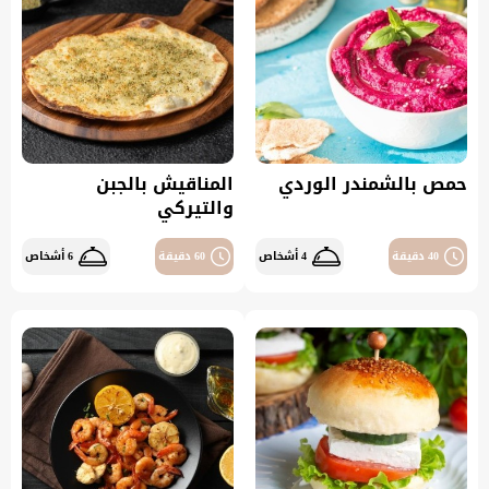
حمص بالشمندر الوردي
المناقيش بالجبن
والتيركي
40 دقيقة
4 أشخاص
60 دقيقة
6 أشخاص