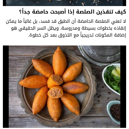
كيف تنقذين الصلصة إذا أصبحت حامضة جداً؟
لا تعني الصلصة الحامضة أن الطبق قد فسد، بل غالباً ما يمكن
إنقاذه بخطوات بسيطة ومدروسة. ويظل السر الحقيقي هو
إضافة المكونات تدريجياً مع التذوق بعد كل خطوة.