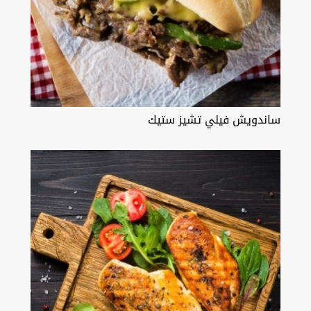
ساندويش فيلي تشيز ستيك