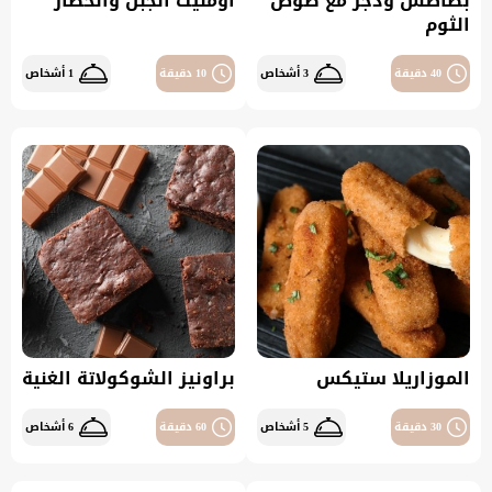
بطاطس ودجز مع صوص
أومليت الجبن والخضار
الثوم
40 دقيقة
3 أشخاص
10 دقيقة
1 أشخاص
الموزاريلا ستيكس
براونيز الشوكولاتة الغنية
30 دقيقة
5 أشخاص
60 دقيقة
6 أشخاص