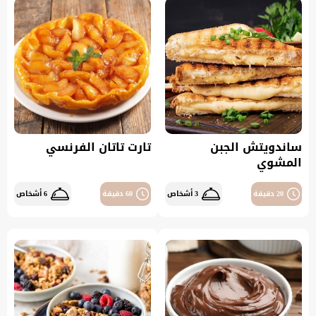
ساندويتش الجبن
تارت تاتان الفرنسي
المشوي
20 دقيقة
3 أشخاص
60 دقيقة
6 أشخاص