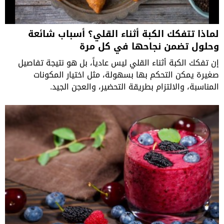
لماذا تتفكك الكبة أثناء القلي؟ أسباب شائعة
وحلول تضمن نجاحها في كل مرة
إن تفكك الكبة أثناء القلي ليس عادياً، بل هو نتيجة تفاصيل
صغيرة يمكن التحكم بها بسهولة، مثل اختيار المكونات
المناسبة، والالتزام بطريقة التحضير، والعجن الجيد.