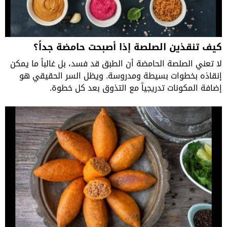
كيف تنقذين الصلصة إذا أصبحت حامضة جداً؟
لا تعني الصلصة الحامضة أن الطبق قد فسد، بل غالباً ما يمكن
إنقاذه بخطوات بسيطة ومدروسة. ويظل السر الحقيقي هو
إضافة المكونات تدريجياً مع التذوق بعد كل خطوة.