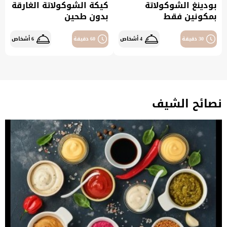
بودينغ الشوكولاتة
كيكة الشوكولاتة الغارقة
بمكونين فقط
بدون طحين
30 دقيقة
4 أشخاص
60 دقيقة
6 أشخاص
نصائح الشيف