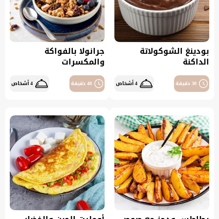
بودينغ الشوكولاتة
جرانولا بالفواكة
الداكنة
والمكسرات
30 دقيقة
4 أشخاص
40 دقيقة
4 أشخاص