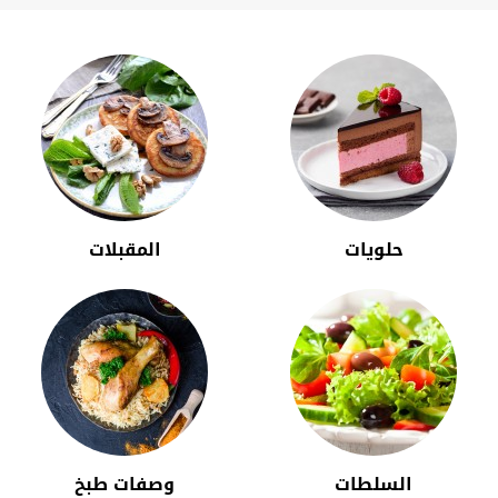
حلويات
المقبلات
السلطات
وصفات طبخ