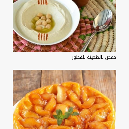
حمص بالطحينة للفطور