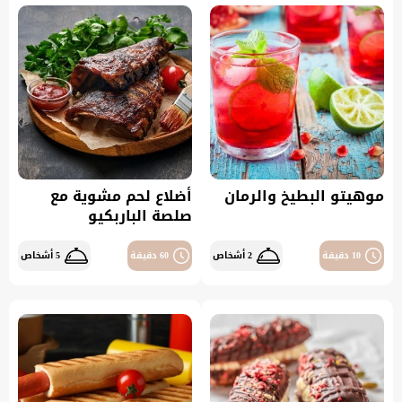
موهيتو البطيخ والرمان
أضلاع لحم مشوية مع
صلصة الباربكيو
10 دقيقة
2 أشخاص
60 دقيقة
5 أشخاص