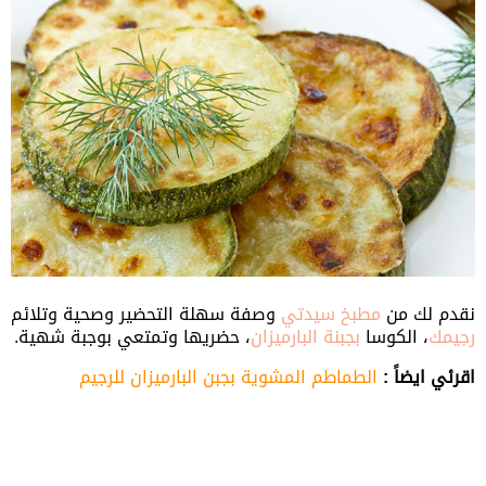
نقدم لك من
مطبخ سيدتي
وصفة سهلة التحضير وصحية وتلائم
رجيمك
، الكوسا
بجبنة البارميزان
، حضريها وتمتعي بوجبة شهية.
اقرئي ايضاً :
الطماطم المشوية بجبن البارميزان للرجيم