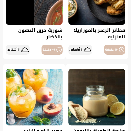
فطائر الزعتر بالموزاريلا
شوربة حرق الدهون
المنزلية
بالخضار
60 دقيقة
5 أشخاص
40 دقيقة
5 أشخاص
صلصة الطحينة بالليمون
عصير الخوخ البارد