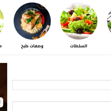
السلطات
وصفات طبخ
م