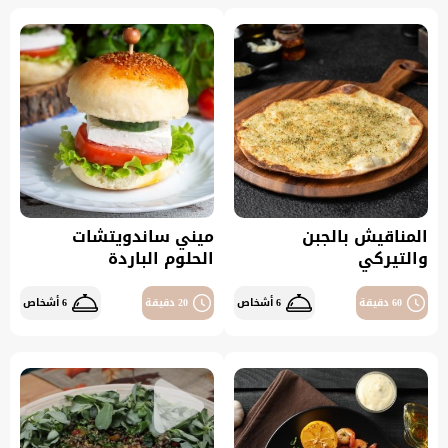
المناقيش بالجبن
ميني ساندويتشات
والتيركي
الحلوم الباردة
60 دقيقة
6 أشخاص
20 دقيقة
6 أشخاص