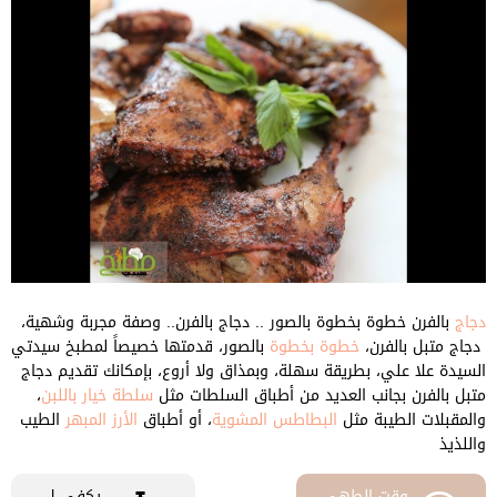
دجاج
بالفرن خطوة بخطوة بالصور .. دجاج بالفرن.. وصفة مجربة وشهية،
دجاج متبل بالفرن،
خطوة بخطوة
بالصور، قدمتها خصيصاً لمطبخ سيدتي
السيدة علا علي، بطريقة سهلة، وبمذاق ولا أروع، بإمكانك تقديم دجاج
متبل بالفرن بجانب العديد من أطباق السلطات مثل
سلطة خيار باللبن
،
والمقبلات الطيبة مثل
البطاطس المشوية
، أو أطباق
الأرز المبهر
الطيب
واللذيذ
وقت الطهى
يكفي ل