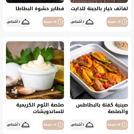
لفائف خيار بالجبنة للدايت
فطاير حشوة البطاطا
20 دقيقة
2 أشخاص
60 دقيقة
5 أشخاص
صينية كفتة بالبطاطس
صلصة الثوم الكريمية
والصلصة
للساندويشات
60 دقيقة
5 أشخاص
20 دقيقة
5 أشخاص