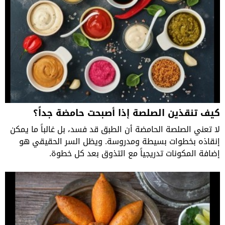
كيف تنقذين الصلصة إذا أصبحت حامضة جداً؟
لا تعني الصلصة الحامضة أن الطبق قد فسد، بل غالباً ما يمكن
إنقاذه بخطوات بسيطة ومدروسة. ويظل السر الحقيقي هو
إضافة المكونات تدريجياً مع التذوق بعد كل خطوة.