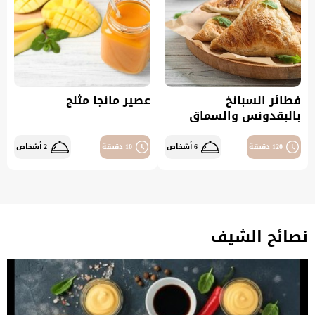
فطائر السبانخ
عصير مانجا مثلج
بالبقدونس والسماق
120 دقيقة
6 أشخاص
10 دقيقة
2 أشخاص
نصائح الشيف