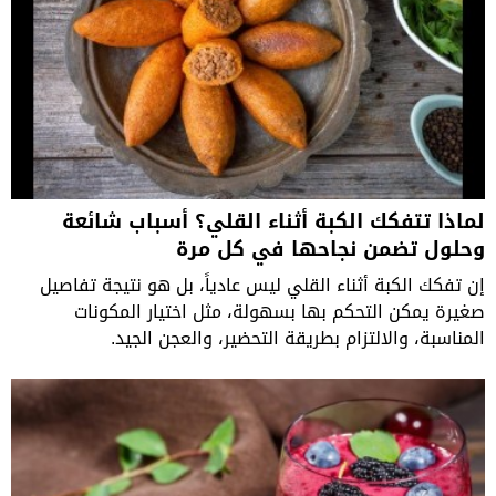
لماذا تتفكك الكبة أثناء القلي؟ أسباب شائعة
وحلول تضمن نجاحها في كل مرة
إن تفكك الكبة أثناء القلي ليس عادياً، بل هو نتيجة تفاصيل
صغيرة يمكن التحكم بها بسهولة، مثل اختيار المكونات
المناسبة، والالتزام بطريقة التحضير، والعجن الجيد.