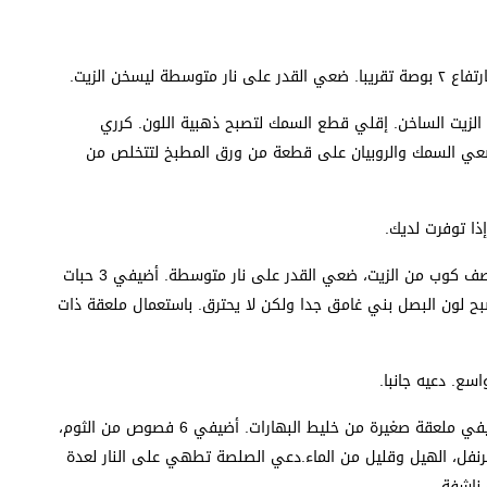
لزيت الساخن. إقلي قطع السمك لتصبح ذهبية اللون. كرري
. ضعي السمك والروبيان على قطعة من ورق المطبخ لتتخلص من
8. خليط الصلصة البنية: في قدر متوسط الحجم ضعي نصف كوب من الزيت، ضعي القدر على نار متوسطة. أضيفي 3 حبات
ح لون البصل بني غامق جدا ولكن لا يحترق. باستعمال ملعقة ذات
10. أعيدي القدر الذي فيه البصل المقلي على النار وأضيفي ملعقة صغيرة من خليط البهارات. أضيفي 6 فصوص من الثوم،
رنفل، الهيل وقليل من الماء.دعي الصلصة تطهي على النار لعدة
 ناشفة.