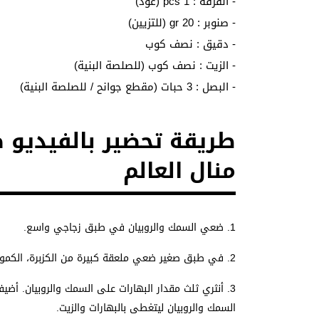
- القرفة : 1 pcs (عود)
- صنوبر : 20 gr (للتزيين)
- دقيق : نصف كوب
- الزيت : نصف كوب (للصلصة البنية)
- البصل : 3 حبات (مقطع جوانح / للصلصة البنية)
طريقة تحضير بالفيديو 
منال العالم
1. ضعي السمك والروبيان في طبق زجاجي واسع.
2. في طبق صغير ضعي ملعقة كبيرة من الكزبرة، الكمون، الكركم، الفلفل والملح، قلبي البهارات لتختلط.
السمك والروبيان ليتغطى بالبهارات والزيت.