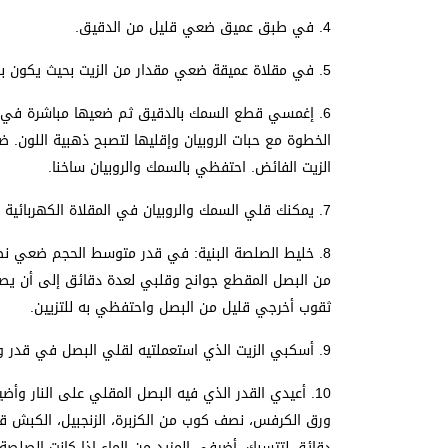
4. في طبق عميق ضعي قليل من الدقيق.
5. في مقلاة عميقة ضعي مقدار من الزيت بحيث يكون بارتفاع ٢ بوصة تقريبا. ضعي القدر على نار متوسطة ليسخن الزيت.
6. إغمسي قطع السمك بالدقيق ثم ضعيها مباشرة في ا
الخطوة مع حبات الروبيان وإقليها لتصبح ذهبية اللون
الزيت الفائض. احتفظي بالسمك والروبيان ساخنا.
7. يمكنك قلي السمك والروبيان في المقلاة الكهربائية إذا توفرت لديك.
من البصل المقطع جوانح وقلبي لعدة دقائق إلى أن يصب
ثقوب أخرجي قليل من البصل واحتفظي به للتزيين.
9. أسكبي الزيت الذي استعملتيه لقلي البصل في قدر واسع. دعيه جانبا.
ورق الكرفس، نصف كوب من الكزبرة، الزنجبيل، الكبش ق
دقائق لتتسبك. أضيفي المزيد من الماء إذا كانت الصلصة