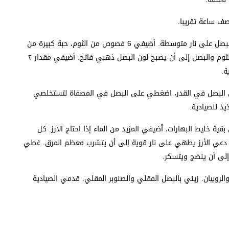
ضعي القدر الذي وضعت به الزيت المستخدم لقلي البصل على نار متوسطة. أضيفي 6 فصوص من الثوم، حبة كبيرة من
البصل المفروم خشن و4 ملاعق كبيرة من الزيت، قلبي الثوم والبصل إلى أن يصبح لون البصل ذهبي فاتح. أضيفي مقدار ٢
ة.
ى البصل في القدر، اضغطي على البصل في المصفاة لتستخلصي
 للصيادية.
ية خليط البهارات، أضيفي المزيد من الماء إذا احتاج الأرز. كل
 دعي الأرز يطهي على نار قوية إلى أن يتشرب معظم المرق. غطي
لروبيان. زيني بالبصل المقلي والصنوبر المقلي. قدمي الصيادية