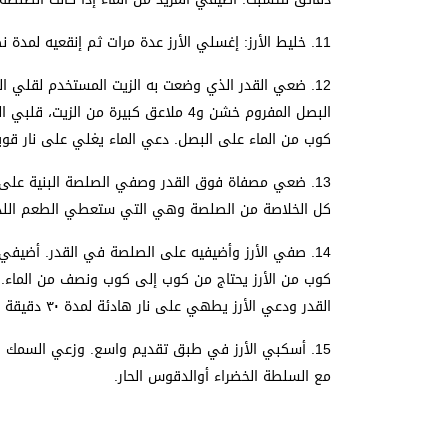
11. خليط الأرز: إغسلي الأرز عدة مرات ثم إنقعيه لمدة نصف ساعة تقريبا.
12.
كوب من الماء على البصل. دعي الماء يغلي على نار قوي
13. ضعي مصفاة فوق القدر وصفي الصلصة البنية عل
كل الخلاصة من الصلصة وهي التي ستعطي الطعم اللذيذ
14. صفي الأرز وأضيفيه على الصلصة في القدر. أضيفي بق
كوب من الأرز يحتاج من كوب إلى كوب ونصف من الماء.
القدر ودعي الأرز يطهي على نار هادئة لمدة ٣٠ دقيقة إلى أن ينضج ويتسكر.
15. أسكبي الأرز في طبق تقديم واسع. وزعي السمك وا
مع السلطة الخضراء أوالدقوس الحار.