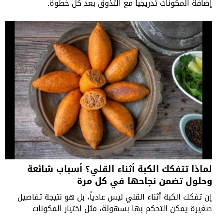
إضافة المكونات تدريجياً مع التذوق بعد كل خطوة.
لماذا تتفكك الكبة أثناء القلي؟ أسباب شائعة
وحلول تضمن نجاحها في كل مرة
إن تفكك الكبة أثناء القلي ليس عادياً، بل هو نتيجة تفاصيل
صغيرة يمكن التحكم بها بسهولة، مثل اختيار المكونات