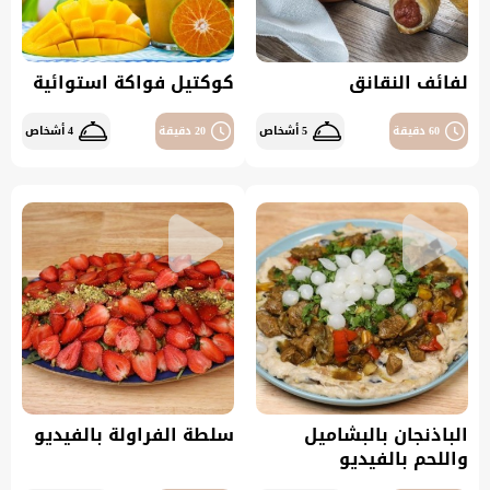
لفائف النقانق
كوكتيل فواكة استوائية
60 دقيقة
5 أشخاص
20 دقيقة
4 أشخاص
الباذنجان بالبشاميل
سلطة الفراولة بالفيديو
واللحم بالفيديو