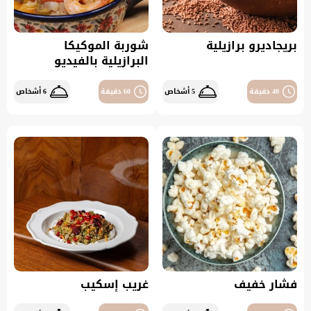
بريجاديرو برازيلية
شوربة الموكيكا
البرازيلية بالفيديو
40 دقيقة
5 أشخاص
60 دقيقة
6 أشخاص
فشار خفيف
غريب إسكيب