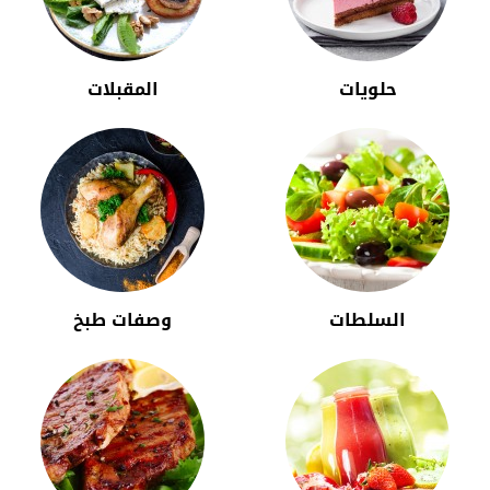
حلويات
المقبلات
السلطات
وصفات طبخ