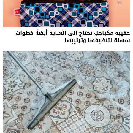
حقيبة مكياجكِ تحتاج إلى العناية أيضاً: خطوات
سهلة لتنظيفها وترتيبها