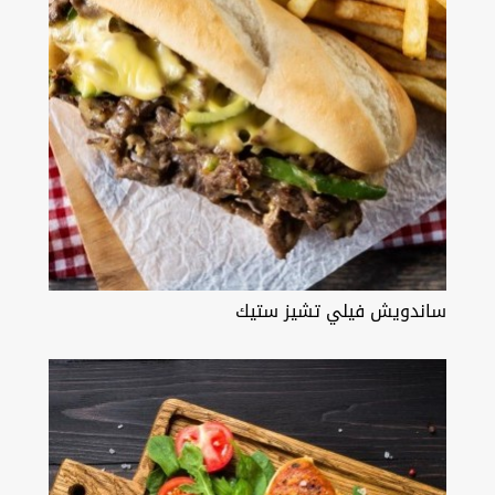
ساندويش فيلي تشيز ستيك