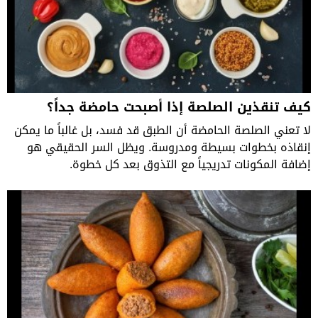
كيف تنقذين الصلصة إذا أصبحت حامضة جداً؟
لا تعني الصلصة الحامضة أن الطبق قد فسد، بل غالباً ما يمكن
إنقاذه بخطوات بسيطة ومدروسة. ويظل السر الحقيقي هو
إضافة المكونات تدريجياً مع التذوق بعد كل خطوة.