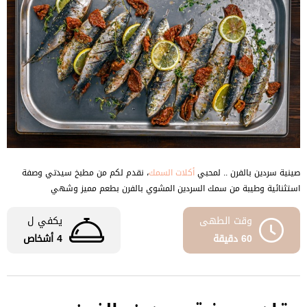
صينية سردين بالفرن .. لمحبي
أكلات السمك
، نقدم لكم من مطبخ سيدتي وصفة
استثنائية وطيبة من سمك السردين المشوي بالفرن بطعم مميز وشهي
وقت الطهى
يكفي ل
60 دقيقة
4 أشخاص