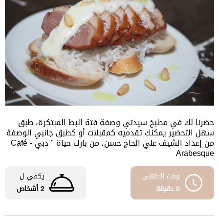
حضرنا لك في مطبخ سيدتي وصفة فتة البط المبتكرة، طبق
سهل التحضير يمكنك تقدميه كمقبلات أو كطبق جانبي الوصفة
من إعداد الشيف علي الحاج حسن، من بارك حياة " دبي - Café
Arabesque
وقت الطهى
يكفي ل
0 دقيقة
2 أشخاص