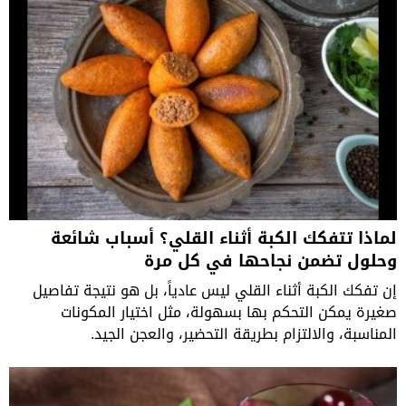
لماذا تتفكك الكبة أثناء القلي؟ أسباب شائعة
وحلول تضمن نجاحها في كل مرة
إن تفكك الكبة أثناء القلي ليس عادياً، بل هو نتيجة تفاصيل
صغيرة يمكن التحكم بها بسهولة، مثل اختيار المكونات
المناسبة، والالتزام بطريقة التحضير، والعجن الجيد.