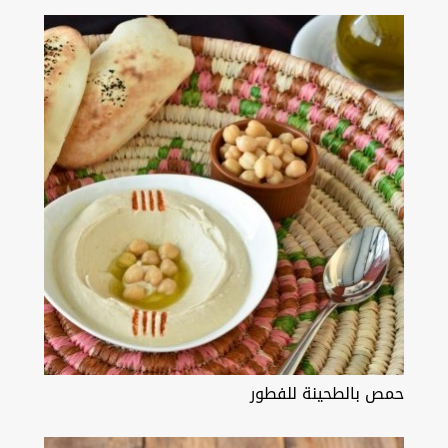
حمص بالطحينة للفطور