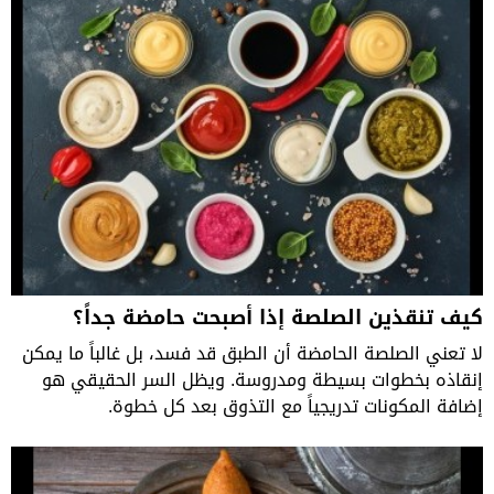
كيف تنقذين الصلصة إذا أصبحت حامضة جداً؟
لا تعني الصلصة الحامضة أن الطبق قد فسد، بل غالباً ما يمكن
إنقاذه بخطوات بسيطة ومدروسة. ويظل السر الحقيقي هو
إضافة المكونات تدريجياً مع التذوق بعد كل خطوة.