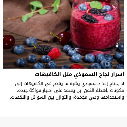
أسرار نجاح السموذي مثل الكافيهات
لا يحتاج إعداد سموذي يشبه ما يقدم في الكافيهات إلى
مكونات باهظة الثمن، بل يعتمد على اختيار فواكة جيدة،
واستخدامها وهي مجمدة، والتوازن بين السوائل والنكهات.