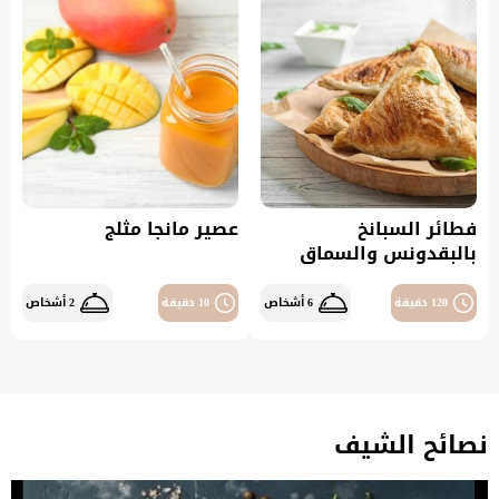
فطائر السبانخ
عصير مانجا مثلج
بالبقدونس والسماق
120 دقيقة
6 أشخاص
10 دقيقة
2 أشخاص
نصائح الشيف