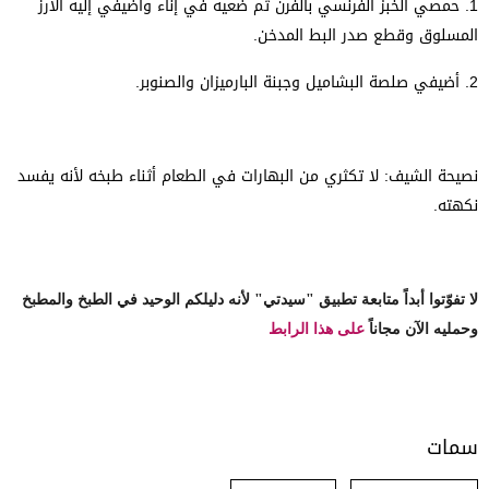
1. حمصي الخبز الفرنسي بالفرن ثم ضعيه في إناء وأضيفي إليه الأرز
المسلوق وقطع صدر البط المدخن.
2. أضيفي صلصة البشاميل وجبنة البارميزان والصنوبر.
نصيحة الشيف:
لا تكثري من البهارات في الطعام أثناء طبخه لأنه يفسد
نكهته.
لا تفوّتوا أبداً متابعة تطبيق "سيدتي" لأنه دليلكم الوحيد في الطبخ والمطبخ
وحمليه الآن مجاناً
على هذا الرابط
سمات