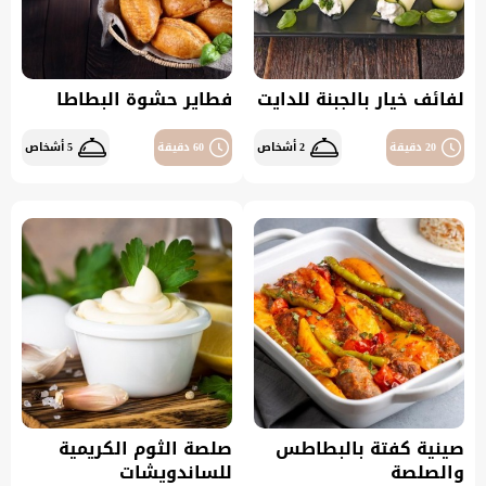
لفائف خيار بالجبنة للدايت
فطاير حشوة البطاطا
20 دقيقة
2 أشخاص
60 دقيقة
5 أشخاص
صينية كفتة بالبطاطس
صلصة الثوم الكريمية
والصلصة
للساندويشات