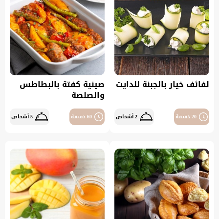
لفائف خيار بالجبنة للدايت
صينية كفتة بالبطاطس
والصلصة
20 دقيقة
2 أشخاص
60 دقيقة
5 أشخاص