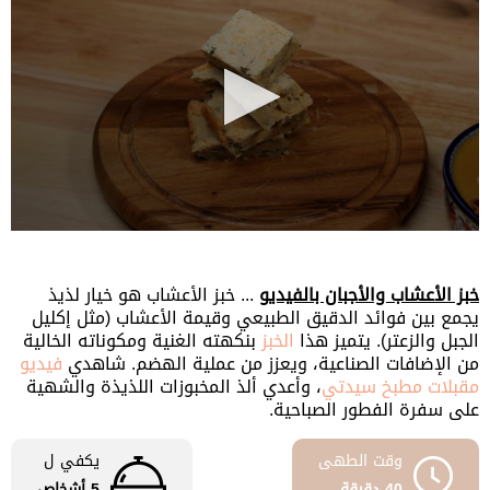
0
seconds
of
خبز الأعشاب والأجبان بالفيديو
... خبز الأعشاب هو خيار لذيذ
1
minute,
يجمع بين فوائد الدقيق الطبيعي وقيمة الأعشاب (مثل إكليل
10
الجبل والزعتر). يتميز هذا
الخبز
بنكهته الغنية ومكوناته الخالية
seconds
من الإضافات الصناعية، ويعزز من عملية الهضم. شاهدي
فيديو
مقبلات مطبخ سيدتي
، وأعدي ألذ المخبوزات اللذيذة والشهية
على سفرة الفطور الصباحية.
وقت الطهى
يكفي ل
40 دقيقة
5 أشخاص