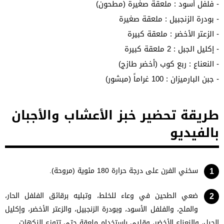
- فلفل أسود : ملعقة صغيرة (مطحون)
- بودرة الزنجبيل : ملعقة صغيرة
- الزعتر الأخضر : ملعقة كبيرة
- إكليل الجبل : 2 ملعقة كبيرة
- النعناع : ربع كوب (أخضر طازج)
- جبن البارميزان : 100 غراماً (مبشور)
طريقة تحضير خبز الأعشاب والأجبان
بالفيديو
سخني الفرن على درجة حرارة 180 مئوية (مروحة).
ضعي الطحين في وعاء للخلط، وتبليه برقائق الفلفل الحار،
والملح، والفلفل الأسود، وبودرة الزنجبيل، والزعتر الأخضر، وإكليل
الجبل، والنعناع الأخضر، وقلبي باستخدام ملعقة حتى تتوزع النكهات.