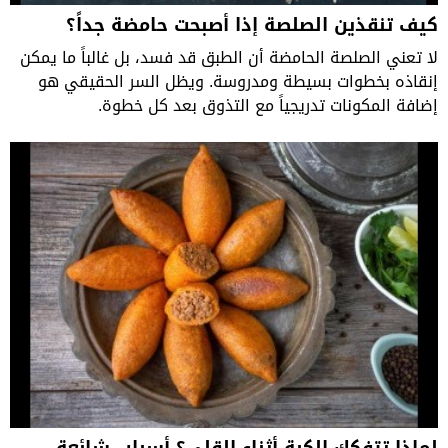
كيف تنقذين الصلصة إذا أصبحت حامضة جداً؟
لا تعني الصلصة الحامضة أن الطبق قد فسد، بل غالباً ما يمكن
إنقاذه بخطوات بسيطة ومدروسة. ويظل السر الحقيقي هو
إضافة المكونات تدريجياً مع التذوق بعد كل خطوة.
لماذا تتفكك الكبة أثناء القلي؟ أسباب شائعة