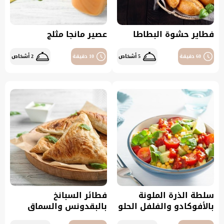
فطاير حشوة البطاطا
عصير مانجا مثلج
60 دقيقة
5 أشخاص
10 دقيقة
2 أشخاص
سلطة الذرة الملونة
فطائر السبانخ
بالأفوكادو والفلفل الحلو
بالبقدونس والسماق