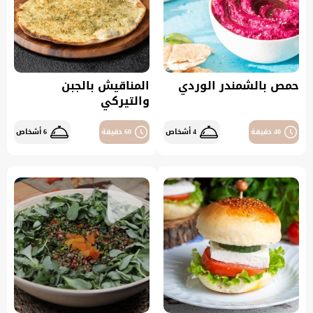
حمص بالشمندر الوردي
المناقيش بالجبن
والتيركي
40 دقيقة
4 أشخاص
60 دقيقة
6 أشخاص