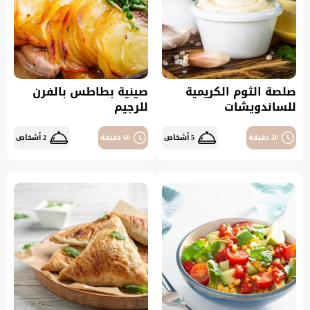
صلصة الثوم الكريمية
صينية بطاطس بالفرن
للساندويشات
للرجيم
20 دقيقة
5 أشخاص
60 دقيقة
2 أشخاص