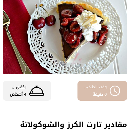
وقت الطهى
يكفي ل
0 دقيقة
4 أشخاص
مقادير تارت الكرز والشوكولاتة