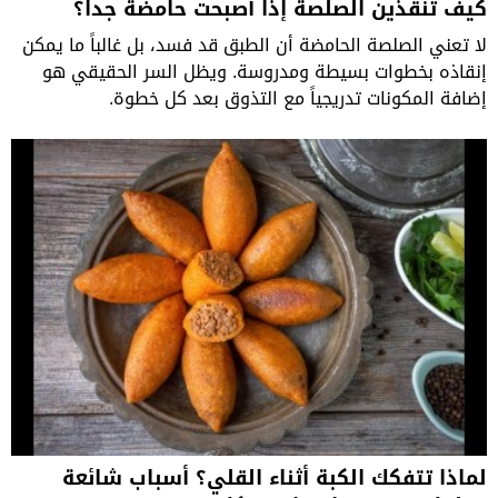
كيف تنقذين الصلصة إذا أصبحت حامضة جداً؟
لا تعني الصلصة الحامضة أن الطبق قد فسد، بل غالباً ما يمكن
إنقاذه بخطوات بسيطة ومدروسة. ويظل السر الحقيقي هو
إضافة المكونات تدريجياً مع التذوق بعد كل خطوة.
لماذا تتفكك الكبة أثناء القلي؟ أسباب شائعة