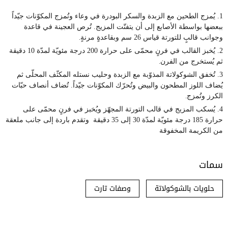
1. يُمزج الطحين مع الزبدة والسكر البودرة في وعاء وتُمزج المكوّنات جيّداً
ببعضها بواسطة الأصابع إلى أن يتفتّت المزيج. تُرص العجينة في قاعدة
وجوانب قالبٍ للتورتة قياس 26 سم وبقاعدةٍ مرنةٍ
.
2. يُخبز القالب في فرنٍ محمّى على حرارة 200 درجة مئويّة لمدّة 10 دقيقة
ثم يُستخرج من الفرن
.
3. تُخفق الشوكولاتة المذوّبة مع الزبدة وحليب نستله المكثّف المحلّى ثم
يُضاف اللوز المطحون والبيض وتُحرّك المكوّنات جيّداً. تُضاف أنصاف حبّات
الكرز وتُمزج
.
4. يُسكب المزيج في قالب التورتة المجهّز ويُخبز في فرنٍ محمّى على
حرارة 185 درجة مئويّة لمدّة 30 إلى 35 دقيقة وتقدم باردة إلى جانب ملعقة
من الكريمة المخفوقة
سمات
حلويات بالشوكولاتة
وصفات تارت