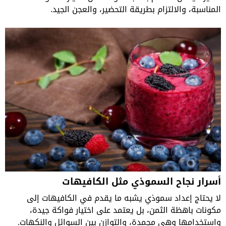
المناسبة، والالتزام بطريقة التحضير، والعجن الجيد.
أسرار نجاح السموذي مثل الكافيهات
لا يحتاج إعداد سموذي يشبه ما يقدم في الكافيهات إلى
مكونات باهظة الثمن، بل يعتمد على اختيار فواكة جيدة،
واستخدامها وهي مجمدة، والتوازن بين السوائل والنكهات.