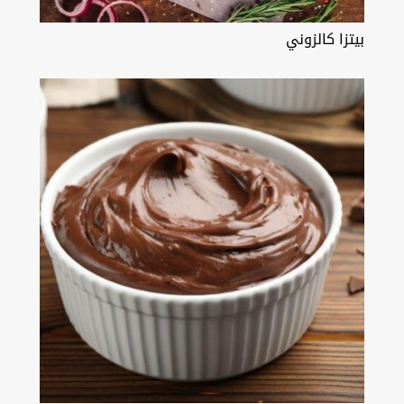
بيتزا كالزوني