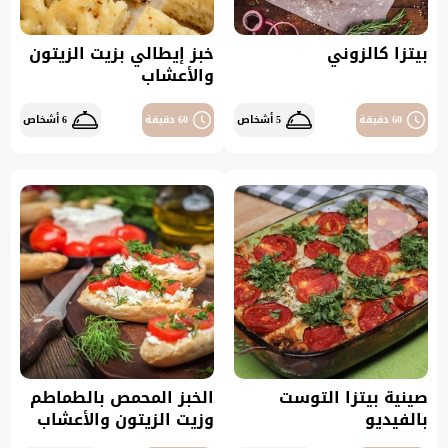
بيتزا كالزوني
خبز إيطالي بزيت الزيتون
والأعشاب
60 دقيقة
5 أشخاص
60 دقيقة
6 أشخاص
صينية بيتزا التوست
الخبز المحمص بالطماطم
بالفيديو
وزيت الزيتون والأعشاب