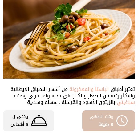
تعتبر أطباق
الباستا والمعكرونة
من أشهر الأطباق الإيطالية
والأكثر رغبة من الصغار والكبار على حد سواء.. جربي وصفة
سباغيتي
بالزيتون الأسود والقرشلة.. سهلة وشهية
وقت الطهى
يكفي ل
0 دقيقة
6 أشخاص