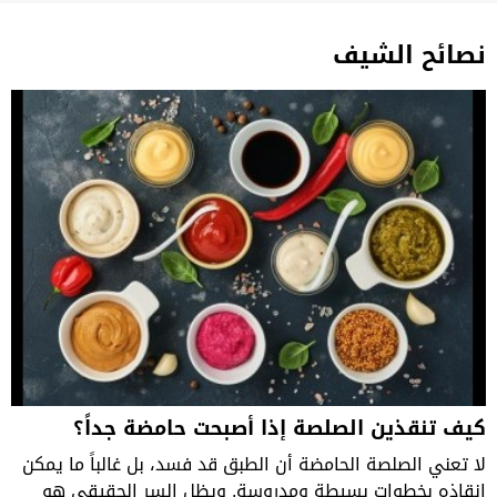
نصائح الشيف
كيف تنقذين الصلصة إذا أصبحت حامضة جداً؟
لا تعني الصلصة الحامضة أن الطبق قد فسد، بل غالباً ما يمكن
إنقاذه بخطوات بسيطة ومدروسة. ويظل السر الحقيقي هو