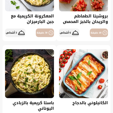
بروشيتا الطماطم
المعكرونة الكريمية مع
والريحان بالخبز المحمص
جبن البارميزان
40 دقيقة
6 أشخاص
30 دقيقة
3 أشخاص
الكانيلوني بالدجاج
باستا كريمية بالزبادي
اليوناني