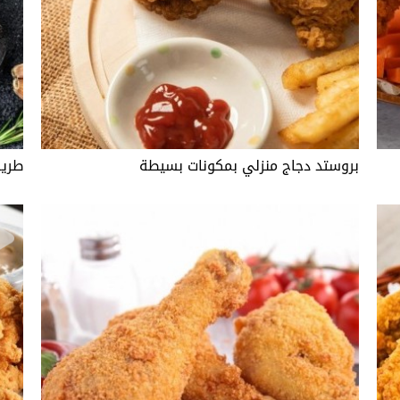
بروستد دجاج منزلي بمكونات بسيطة
طريق