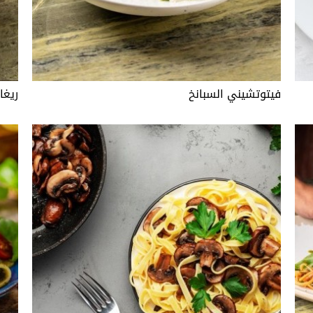
فيتوتشيني السبانخ
ريغا