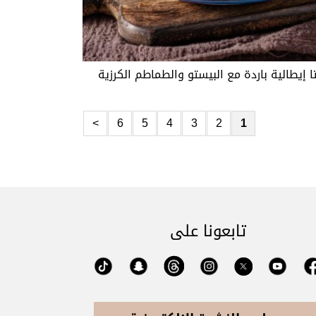
ا إيطالية باردة مع البيستو والطماطم الكرزية
>
6
5
4
3
2
1
تابعونا على