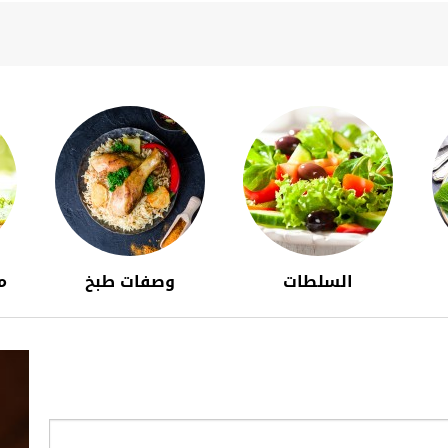
السلطات
وصفات طبخ
م