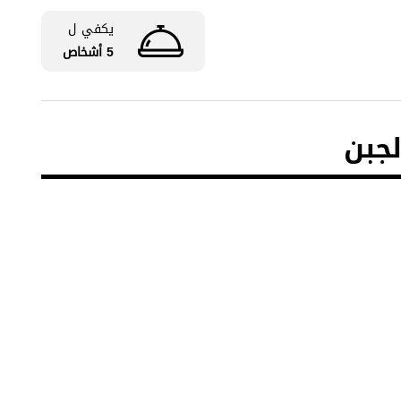
يكفي ل
5 أشخاص
لجبن