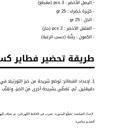
- البصل الأخضر : 3 pcs (مقطع)
- كزبرة خضراء : 25 gr
- الخل : 25 gr
- الفلفل الأخضر : 2 pcs (حار)
- الكمون : رشّة (حسب الرغبة)
طريقة تحضير فطاير كساد
1. لإعداد الفطائر: توضع شريحة من خبز التورتيلا في
دقيقتين. ثم، تغطّى بشريحة أخرى من الخبز، وتقلّب على
لإعداد الصلصة: تقطّع البندورة، تضرب في الخلاط الكهربائي، ثم تضاف إليه
التقديم مباشرة