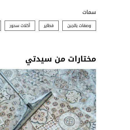
سمات
وصفات بالجبن
فطاير
أكلات سحور
مختارات من سيدتي