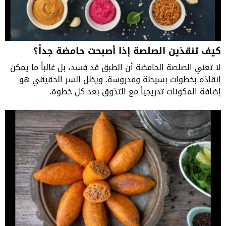
كيف تنقذين الصلصة إذا أصبحت حامضة جداً؟
لا تعني الصلصة الحامضة أن الطبق قد فسد، بل غالباً ما يمكن
إنقاذه بخطوات بسيطة ومدروسة. ويظل السر الحقيقي هو
إضافة المكونات تدريجياً مع التذوق بعد كل خطوة.