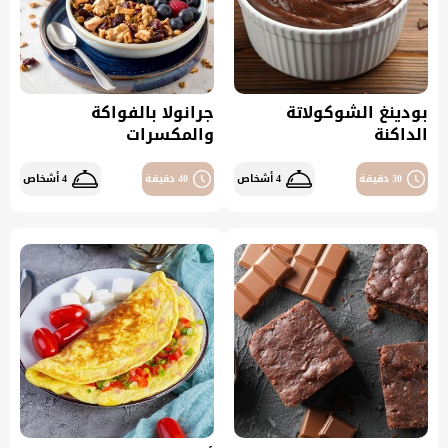
بودينغ الشوكولاتة
جرانولا بالفواكة
الداكنة
والمكسرات
30 دقيقة
4 أشخاص
40 دقيقة
4 أشخاص