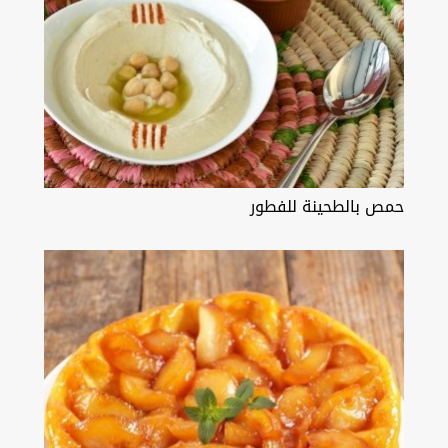
حمص بالطحينة للفطور