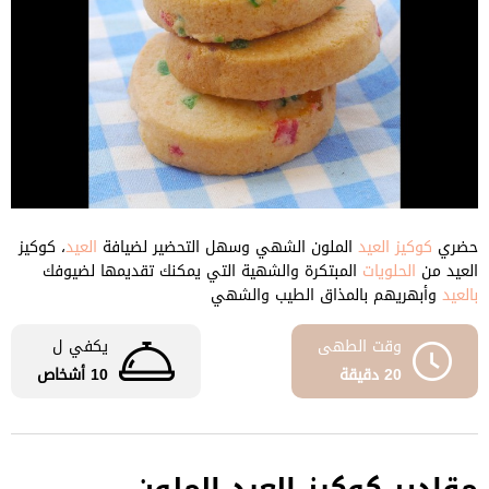
حضري
كوكيز
العيد
الملون الشهي وسهل التحضير لضيافة
العيد
، كوكيز
العيد من
الحلويات
المبتكرة والشهية التي يمكنك تقديمها لضيوفك
بالعيد
وأبهريهم بالمذاق الطيب والشهي
وقت الطهى
يكفي ل
20 دقيقة
10 أشخاص
مقادير كوكيز العيد الملون