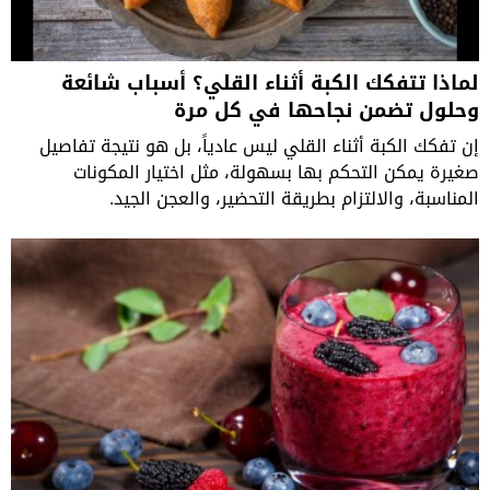
لماذا تتفكك الكبة أثناء القلي؟ أسباب شائعة
وحلول تضمن نجاحها في كل مرة
إن تفكك الكبة أثناء القلي ليس عادياً، بل هو نتيجة تفاصيل
صغيرة يمكن التحكم بها بسهولة، مثل اختيار المكونات
المناسبة، والالتزام بطريقة التحضير، والعجن الجيد.