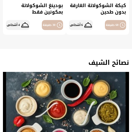
كيكة الشوكولاتة الغارقة
بودينغ الشوكولاتة
بدون طحين
بمكونين فقط
60 دقيقة
6 أشخاص
30 دقيقة
4 أشخاص
نصائح الشيف