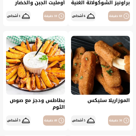
براونيز الشوكولاتة الغنية
أومليت الجبن والخضار
60 دقيقة
6 أشخاص
10 دقيقة
1 أشخاص
الموزاريلا ستيكس
بطاطس ودجز مع صوص
الثوم
30 دقيقة
5 أشخاص
40 دقيقة
3 أشخاص