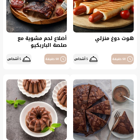
هوت دوغ منزلي
أضلاع لحم مشوية مع
صلصة الباربكيو
60 دقيقة
5 أشخاص
60 دقيقة
5 أشخاص