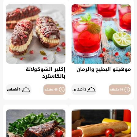
موهيتو البطيخ والرمان
إكلير الشوكولاتة
بالكاسترد
10 دقيقة
2 أشخاص
60 دقيقة
5 أشخاص