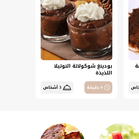
ة
بودينغ شوكولاتة النوتيلا
اللذيذة
0 دقيقة
3 أشخاص