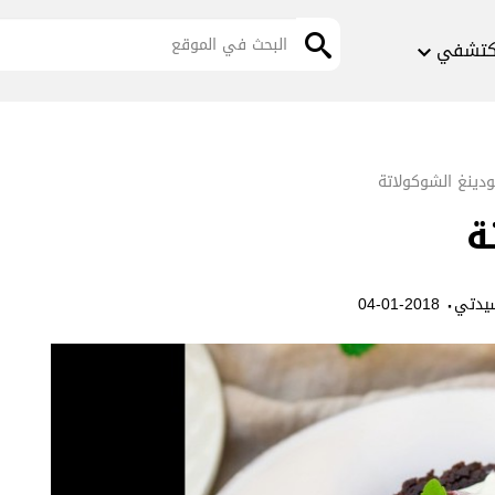
كتشفي
ودينغ الشوكولاتة
ة
·
يدتي
2018-01-04