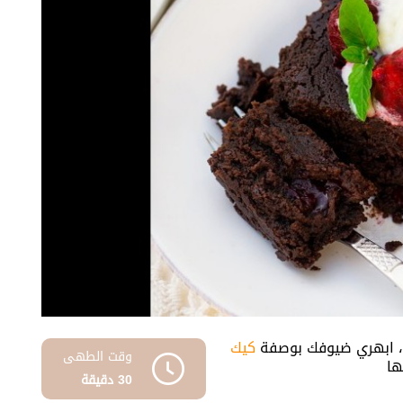
، ابهري ضيوفك بوصفة
كيك
وقت الطهى
ها
30 دقيقة