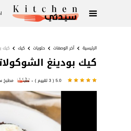
ا
الرئيسية
آخر الوصفات
حلويات
كيك
كيك ب
كيك بودينغ الشوكولات
·
5.0 ( 3 تقييم )
مطبخ س