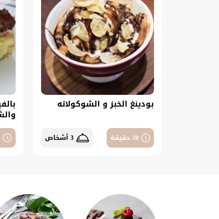
بودينغ الخبز و الشوكولاته
بالفي
والش
30 دقيقة
3 أشخاص
0