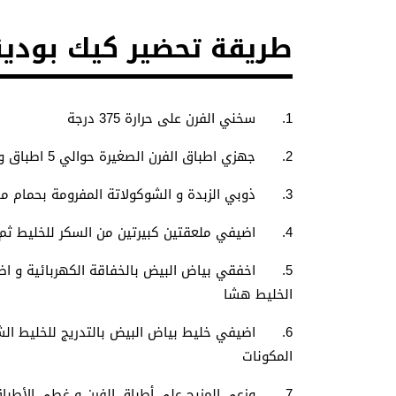
طريقة تحضير كيك بودين
1. سخني الفرن على حرارة 375 درجة
2. جهزي اطباق الفرن الصغيرة حوالي 5 اطباق و بطنيها بورق الزبدة
3. ذوبي الزبدة و الشوكولاتة المفرومة بحمام مائي حتى تتمازج المكونات و يصبح المزيج ناعما
4. اضيفي ملعقتين كبيرتين من السكر للخليط ثم اضيفي صفار البيض و الفانيلا و حركي
5. اخفقي بياض البيض بالخفاقة الكهربائية و اض
الخليط هشا
6. اضيفي خليط بياض البيض بالتدريج للخليط الش
المكونات
7. وزعي المزيج على أطباق الفرن و غطي الأطباق بورق البلاستيك و ادخليها للثلاجة لمدة يوم كامل