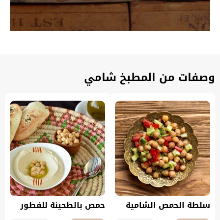
وصفات من المطبخ شامي
سلطة الحمص الشامية
حمص بالطحينة للفطور