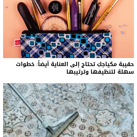
حقيبة مكياجكِ تحتاج إلى العناية أيضاً: خطوات
سهلة لتنظيفها وترتيبها