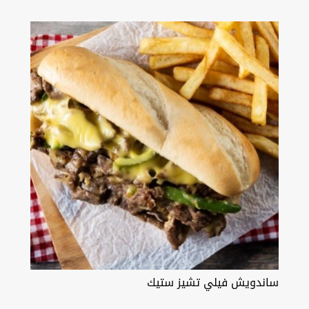
ساندويش فيلي تشيز ستيك