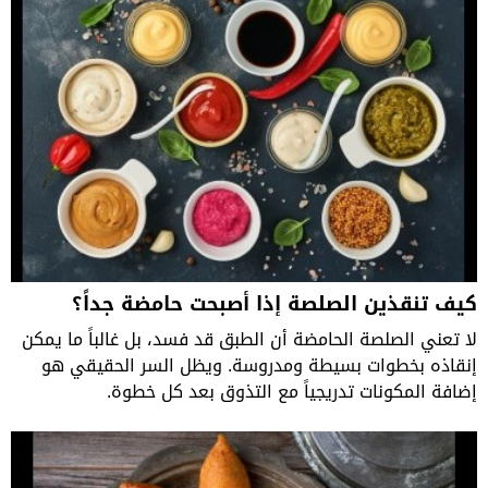
كيف تنقذين الصلصة إذا أصبحت حامضة جداً؟
لا تعني الصلصة الحامضة أن الطبق قد فسد، بل غالباً ما يمكن
إنقاذه بخطوات بسيطة ومدروسة. ويظل السر الحقيقي هو
إضافة المكونات تدريجياً مع التذوق بعد كل خطوة.