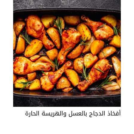
أفخاذ الدجاج بالعسل والهريسة الحارة