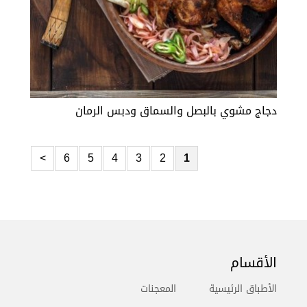
دجاج مشوي بالبصل والسماق ودبس الرمان
>
6
5
4
3
2
1
الأقسام
الأطباق الرئيسية
المعجنات