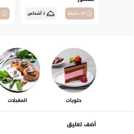
20 دقيقة
2 أشخاص
0
حلويات
المقبلات
أضف تعليق