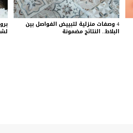
4 وصفات منزلية لتبييض الفواصل بين
برو
البلاط.. النتائج مضمونة
لشع