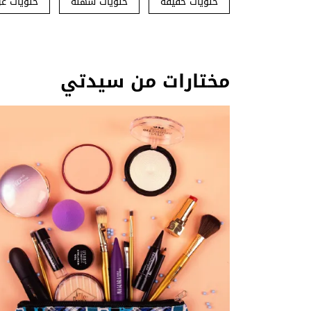
حلويات خفيفة
حلويات سهلة
حلويات غر
مختارات من سيدتي