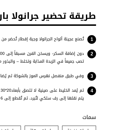
طريقة تحضير جرانولا بار
تُصنع عجينة ألواح الجرانولا وجبة إفطار تُحضر م
تصب جميعاً في الزبدة المذابة وتخلط – والبذور معا
وفي طبق منفصل نهرس الموز بالشوكة ثم يُضاف 
يتم نقلها إلى رف سلكي لتُبرد، ثم تُقطع إلى 6 قطع.
سمات