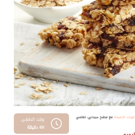
حلويات الخفيفة
مع مطبخ سيدتي، تعلمي
وقت الطهى
60 دقيقة
رجيم