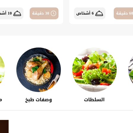
6 دقيقة
6 أشخاص
30 دقيقة
10 أشخاص
السلطات
وصفات طبخ
م