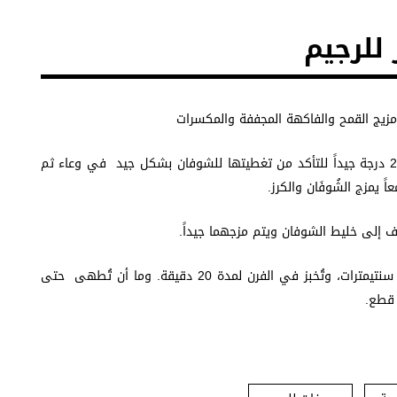
 للرجيم
ن مزيج القمح والفاكهة المجففة والمكسرات
دون إضافة السكر- ويسخن الفرن مسبقاً إلى 200 درجة جيداً للتأكد من تغطيتها للشوفان بشكل جيد في وعاء ثم
ً يمزج الشُوفَان والكرز.
إلى خليط الشوفان ويتم مزجهما جيداً.
ثم يُمد الخليط على صينية لا تلصق بأبعاد20*30 سنتيمترات، وتُخبز في الفرن لمدة 20 دقيقة. وما أن تُطهى حتى