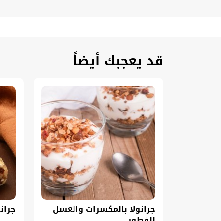
قد يعجبك أيضاً
جرانولا بالمكسرات والعسل
جرانو
للفطور