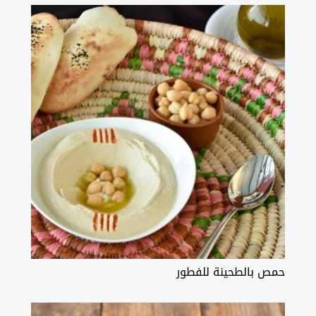
حمص بالطحينة للفطور