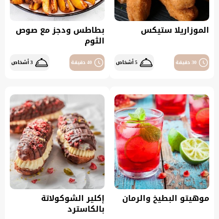
الموزاريلا ستيكس
بطاطس ودجز مع صوص
الثوم
30 دقيقة
5 أشخاص
40 دقيقة
3 أشخاص
موهيتو البطيخ والرمان
إكلير الشوكولاتة
بالكاسترد