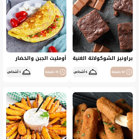
براونيز الشوكولاتة الغنية
أومليت الجبن والخضار
60 دقيقة
6 أشخاص
10 دقيقة
1 أشخاص