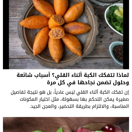
لماذا تتفكك الكبة أثناء القلي؟ أسباب شائعة
وحلول تضمن نجاحها في كل مرة
إن تفكك الكبة أثناء القلي ليس عادياً، بل هو نتيجة تفاصيل
صغيرة يمكن التحكم بها بسهولة، مثل اختيار المكونات
المناسبة، والالتزام بطريقة التحضير، والعجن الجيد.