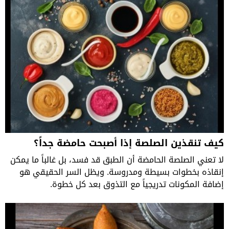
كيف تنقذين الصلصة إذا أصبحت حامضة جداً؟
لا تعني الصلصة الحامضة أن الطبق قد فسد، بل غالباً ما يمكن
إنقاذه بخطوات بسيطة ومدروسة. ويظل السر الحقيقي هو
إضافة المكونات تدريجياً مع التذوق بعد كل خطوة.