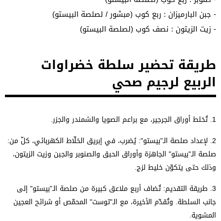
- جبن البارميزان : ربع كوب (مبشور / لصلصة البيستو)
- زيت الزيتون : نصف كوب (لصلصة البيستو)
طريقة تحضير سلطة خضراوات
الربيع لرجيم صحي
1.
تُخلط أوراق الجرجير، مع براعم الصويا والشمندر والجزر.
2.
لإعداد صلصة الـ"بيستو":
يُضرب، في إبريق الخلّاط الكهربائي، كلّ من:
صلصة الـ"بيستو" الجاهزة وأوراق الحبق والصنوبر والجبن وزيت الزيتون،
وذلك حتى يتكوّن خليط لزج.
3. طريقة التقديم: تُضاف أربع ملاعق كبيرة من صلصة الـ"بيستو" إلى
جانب السلطة. وتُقدّم الأخيرة، مع الـ"توست" المحمّص أو شرائح العجين
المشوية.