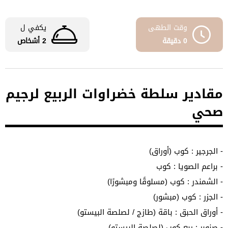
وقت الطهى
يكفي ل
0 دقيقة
2 أشخاص
مقادير سلطة خضراوات الربيع لرجيم
صحي
- الجرجير : كوب (أوراق)
- براعم الصويا : كوب
- الشمندر : كوب (مسلوقًا ومبشورًا)
- الجزر : كوب (مبشور)
- أوراق الحبق : باقة (طازج / لصلصة البيستو)
- صنوبر : ربع كوب (لصلصة البيستو)