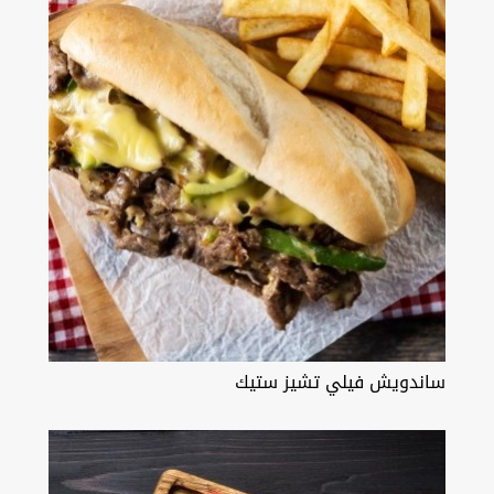
ساندويش فيلي تشيز ستيك