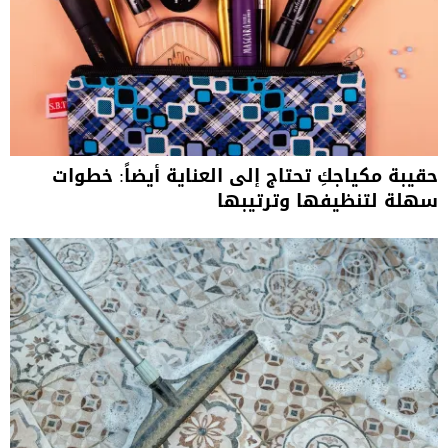
حقيبة مكياجكِ تحتاج إلى العناية أيضاً: خطوات
سهلة لتنظيفها وترتيبها