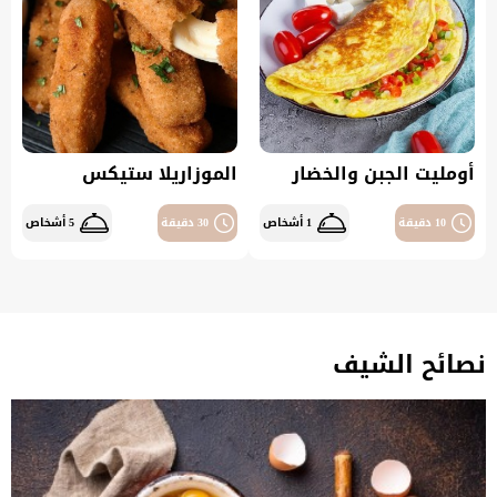
أومليت الجبن والخضار
الموزاريلا ستيكس
10 دقيقة
1 أشخاص
30 دقيقة
5 أشخاص
نصائح الشيف