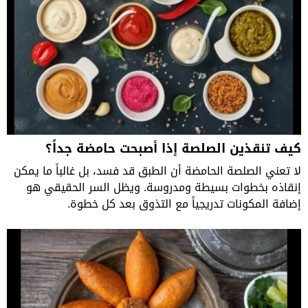
كيف تنقذين الصلصة إذا أصبحت حامضة جداً؟
لا تعني الصلصة الحامضة أن الطبق قد فسد، بل غالباً ما يمكن
إنقاذه بخطوات بسيطة ومدروسة. ويظل السر الحقيقي هو
إضافة المكونات تدريجياً مع التذوق بعد كل خطوة.