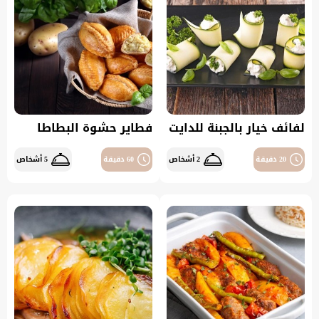
لفائف خيار بالجبنة للدايت
فطاير حشوة البطاطا
20 دقيقة
2 أشخاص
60 دقيقة
5 أشخاص