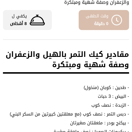
والزعفران وصفة شهية ومبتكرة
وقت الطهى
يكفي ل
0 دقيقة
8 أشخاص
مقادير كيك التمر بالهيل والزعفران
وصفة شهية ومبتكرة
- طحين : كوبان (منخول)
- البيض : 3 حبات
- الزبدة : نصف كوب
- دبس التمر : نصف كوب (مع معلقتين كبيرتين من السكر البني)
- بيكنج بودر : ملعقتان صغيرتان
- بيكربونات الصودا : نصف ملعقة صغيرة