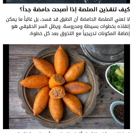
كيف تنقذين الصلصة إذا أصبحت حامضة جداً؟
لا تعني الصلصة الحامضة أن الطبق قد فسد، بل غالباً ما يمكن
إنقاذه بخطوات بسيطة ومدروسة. ويظل السر الحقيقي هو
إضافة المكونات تدريجياً مع التذوق بعد كل خطوة.