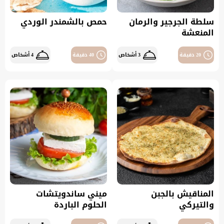
سلطة الجرجير والرمان
حمص بالشمندر الوردي
المنعشة
20 دقيقة
3 أشخاص
40 دقيقة
4 أشخاص
المناقيش بالجبن
ميني ساندويتشات
والتيركي
الحلوم الباردة