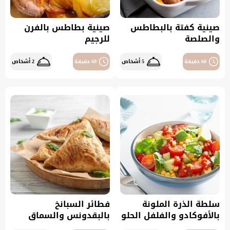
صينية كفتة بالبطاطس
صينية بطاطس بالفرن
والصلصة
للرجيم
60 دقيقة
5 أشخاص
60 دقيقة
2 أشخاص
سلطة الذرة الملونة
فطائر السبانخ
بالأفوكادو والفلفل الحلو
بالبقدونس والسماق