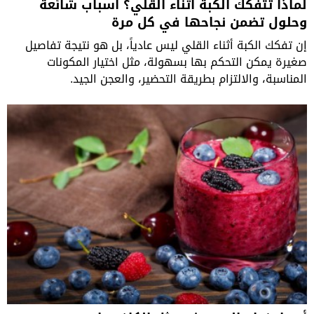
لماذا تتفكك الكبة أثناء القلي؟ أسباب شائعة
وحلول تضمن نجاحها في كل مرة
إن تفكك الكبة أثناء القلي ليس عادياً، بل هو نتيجة تفاصيل
صغيرة يمكن التحكم بها بسهولة، مثل اختيار المكونات
المناسبة، والالتزام بطريقة التحضير، والعجن الجيد.