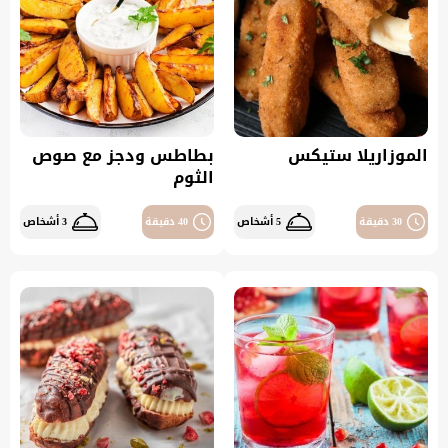
الموزاريلا ستيكس
بطاطس ودجز مع صوص
الثوم
30 دقيقة
5 أشخاص
40 دقيقة
3 أشخاص