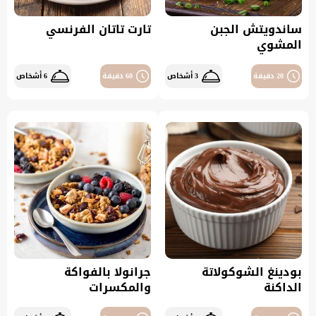
ساندويتش الجبن
تارت تاتان الفرنسي
المشوي
20 دقيقة
3 أشخاص
60 دقيقة
6 أشخاص
بودينغ الشوكولاتة
جرانولا بالفواكة
الداكنة
والمكسرات