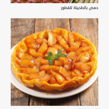
حمص بالطحينة للفطور