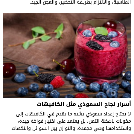
المناسبة، والالتزام بطريقة التحضير، والعجن الجيد.
أسرار نجاح السموذي مثل الكافيهات
لا يحتاج إعداد سموذي يشبه ما يقدم في الكافيهات إلى
مكونات باهظة الثمن، بل يعتمد على اختيار فواكة جيدة،
واستخدامها وهي مجمدة، والتوازن بين السوائل والنكهات.