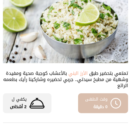
تمتعي بتحضير طبق
الأرز البني
بالأعشاب كوجبة صحية ومفيدة
وشهية من مطبخ سيدتي.. جربي تحضيره وشاركينا رأيك بطعمه
الرائع
وقت الطهى
يكفي ل
0 دقيقة
2 أشخاص