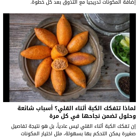
إضافة المكونات تدريجياً مع التذوق بعد كل خطوة.
لماذا تتفكك الكبة أثناء القلي؟ أسباب شائعة
وحلول تضمن نجاحها في كل مرة
إن تفكك الكبة أثناء القلي ليس عادياً، بل هو نتيجة تفاصيل
صغيرة يمكن التحكم بها بسهولة، مثل اختيار المكونات