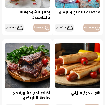
موهيتو البطيخ والرمان
إكلير الشوكولاتة
بالكاسترد
10 دقيقة
2 أشخاص
60 دقيقة
5 أشخاص
هوت دوغ منزلي
أضلاع لحم مشوية مع
صلصة الباربكيو