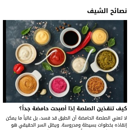
نصائح الشيف
كيف تنقذين الصلصة إذا أصبحت حامضة جداً؟
لا تعني الصلصة الحامضة أن الطبق قد فسد، بل غالباً ما يمكن
إنقاذه بخطوات بسيطة ومدروسة. ويظل السر الحقيقي هو