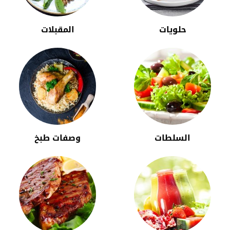
حلويات
المقبلات
السلطات
وصفات طبخ