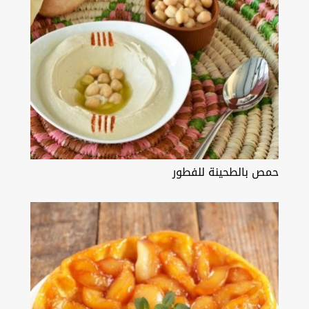
حمص بالطحينة للفطور