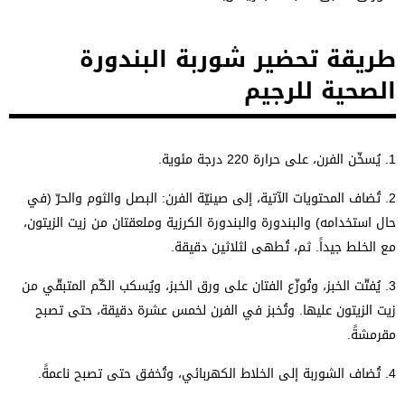
طريقة تحضير شوربة البندورة
الصحية للرجيم
1.
يُسخّن الفرن، على حرارة 220 درجة مئوية.
2.
تُضاف المحتويات الآتية، إلى صينيّة الفرن: البصل والثوم والحرّ (في
حال استخدامه) والبندورة والبندورة الكرزية وملعقتان من زيت الزيتون،
مع الخلط جيداً. ثم، تُطهى لثلاثين دقيقة.
3.
يُفتّت الخبز، وتُوزّع الفتان على ورق الخبز، ويُسكب الكّم المتبقّي من
زيت الزيتون عليها. وتُخبز في الفرن لخمس عشرة دقيقة، حتى تصبح
مقرمشةً.
4.
تُضاف الشوربة إلى الخلاط الكهربائي، وتُخفق حتى تصبح ناعمةً.