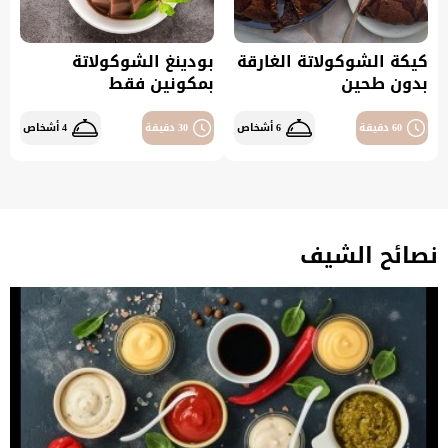
كيكة الشوكولاتة الغارقة
بودينغ الشوكولاتة
بدون طحين
بمكونين فقط
60 دقيقة
6 أشخاص
30 دقيقة
4 أشخاص
نصائح الشيف