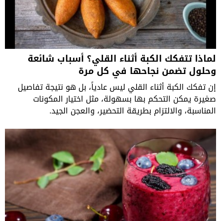
لماذا تتفكك الكبة أثناء القلي؟ أسباب شائعة
وحلول تضمن نجاحها في كل مرة
إن تفكك الكبة أثناء القلي ليس عادياً، بل هو نتيجة تفاصيل
صغيرة يمكن التحكم بها بسهولة، مثل اختيار المكونات
المناسبة، والالتزام بطريقة التحضير، والعجن الجيد.