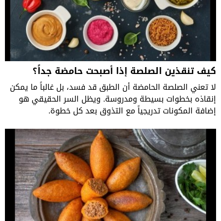
كيف تنقذين الصلصة إذا أصبحت حامضة جداً؟
لا تعني الصلصة الحامضة أن الطبق قد فسد، بل غالباً ما يمكن
إنقاذه بخطوات بسيطة ومدروسة. ويظل السر الحقيقي هو
إضافة المكونات تدريجياً مع التذوق بعد كل خطوة.