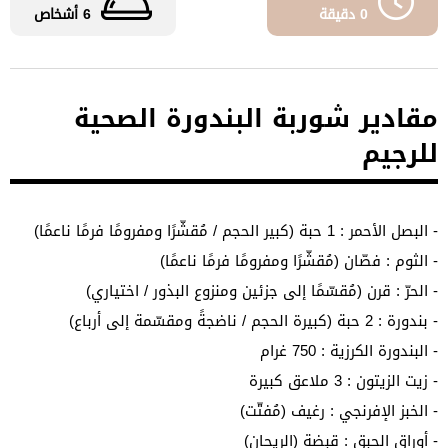
0 دقيقة
6 أشخاص
مقادير شوربة البندورة الصحية
للرجيم
- البصل الأحمر : 1 حبة (كبير الحجم / مُقشّرًا ومفرومًا فرمًا ناعمًا)
- الثوم : فصّان (مُقشّرًا ومفرومًا فرمًا ناعمًا)
- الحرّ : قرن (مُقسّمًا إلى جزئين ومنزوع البذور / اختياري)
- بندورة : 2 حبة (كبيرة الحجم / ناضجةً ومقسّمة إلى أرباع)
- البندورة الكرزية : 750 غرام
- زيت الزيتون : 3 ملاعق كبيرة
- الخبز الإفرنجي : رغيف (مُفتّت)
- أوراق الحبق : قبضة (الريحان)