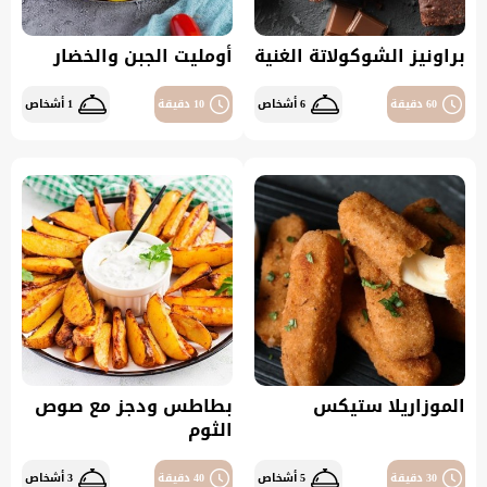
براونيز الشوكولاتة الغنية
أومليت الجبن والخضار
60 دقيقة
6 أشخاص
10 دقيقة
1 أشخاص
الموزاريلا ستيكس
بطاطس ودجز مع صوص
الثوم
30 دقيقة
5 أشخاص
40 دقيقة
3 أشخاص