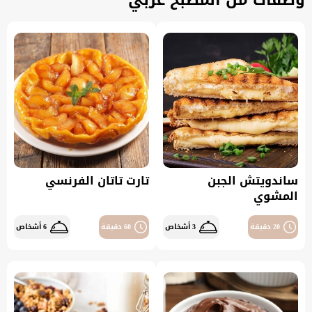
وصفات من المطبخ غربي
ساندويتش الجبن
تارت تاتان الفرنسي
المشوي
20 دقيقة
3 أشخاص
60 دقيقة
6 أشخاص