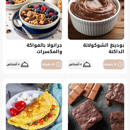
بودينغ الشوكولاتة
جرانولا بالفواكة
الداكنة
والمكسرات
30 دقيقة
4 أشخاص
40 دقيقة
4 أشخاص