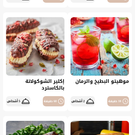
موهيتو البطيخ والرمان
إكلير الشوكولاتة
بالكاسترد
10 دقيقة
2 أشخاص
60 دقيقة
5 أشخاص