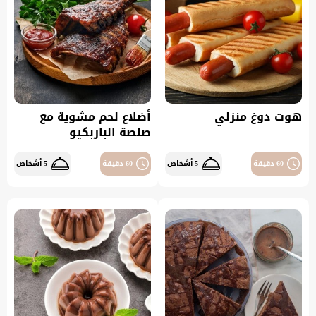
هوت دوغ منزلي
أضلاع لحم مشوية مع
صلصة الباربكيو
60 دقيقة
5 أشخاص
60 دقيقة
5 أشخاص