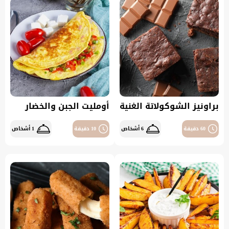
براونيز الشوكولاتة الغنية
أومليت الجبن والخضار
60 دقيقة
6 أشخاص
10 دقيقة
1 أشخاص