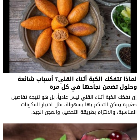
لماذا تتفكك الكبة أثناء القلي؟ أسباب شائعة
وحلول تضمن نجاحها في كل مرة
إن تفكك الكبة أثناء القلي ليس عادياً، بل هو نتيجة تفاصيل
صغيرة يمكن التحكم بها بسهولة، مثل اختيار المكونات
المناسبة، والالتزام بطريقة التحضير، والعجن الجيد.