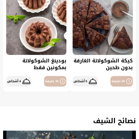
كيكة الشوكولاتة الغارقة
بودينغ الشوكولاتة
بدون طحين
بمكونين فقط
60 دقيقة
6 أشخاص
30 دقيقة
4 أشخاص
نصائح الشيف