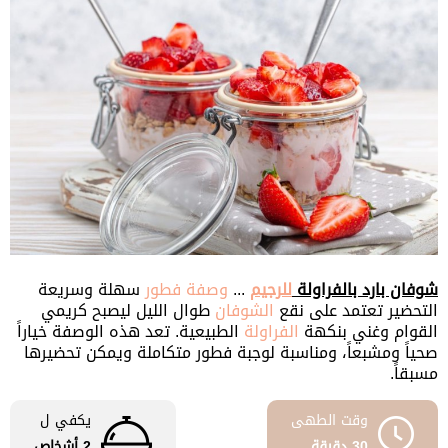
شوفان بارد بالفراولة
للرجيم
...
وصفة فطور
سهلة وسريعة
التحضير تعتمد على نقع
الشوفان
طوال الليل ليصبح كريمي
القوام وغني بنكهة
الفراولة
الطبيعية. تعد هذه الوصفة خياراً
صحياً ومشبعاً، ومناسبة لوجبة فطور متكاملة ويمكن تحضيرها
مسبقاً.
وقت الطهى
يكفي ل
30 دقيقة
2 أشخاص