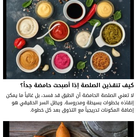
كيف تنقذين الصلصة إذا أصبحت حامضة جداً؟
لا تعني الصلصة الحامضة أن الطبق قد فسد، بل غالباً ما يمكن
إنقاذه بخطوات بسيطة ومدروسة. ويظل السر الحقيقي هو
إضافة المكونات تدريجياً مع التذوق بعد كل خطوة.