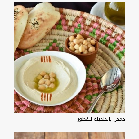
حمص بالطحينة للفطور