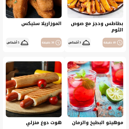
بطاطس ودجز مع صوص
الموزاريلا ستيكس
الثوم
40 دقيقة
3 أشخاص
30 دقيقة
5 أشخاص
موهيتو البطيخ والرمان
هوت دوغ منزلي