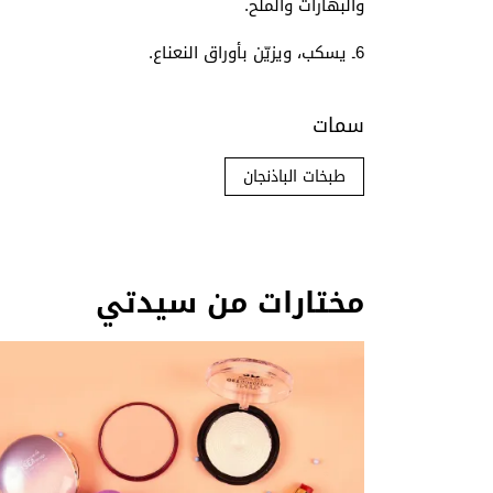
والبهارات والملح
.
6
ـ يسكب، ويزيّن بأوراق النعناع
.
سمات
طبخات الباذنجان
مختارات من سيدتي