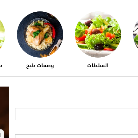
السلطات
وصفات طبخ
م