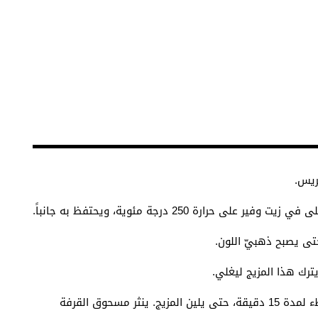
ريس
.
رارة 250 درجة مئوية، ويحتفظ به جانباً
.
حتى يصبح ذهبيّ اللون
.
يترك هذا المزيج ليغلي
.
ـ يضاف الحمص والباذنجان، ويستمر في الغليان ببطء لمدة 15 دقيقة، حتى يلين المزيج. ينثر مسحوق القرفة