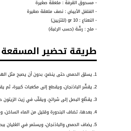
- مسحوق القرفة : ملعقة صغيرة
- الفلفل الأبيض : نصف ملعقة صغيرة
- النعناع : 10 gr (للتزيين)
- ملح : رشّة (حسب الرغبة)
طريقة تحضير المسقعة
1
ـ يسلق الحمص حتى ينضج، بدون أن يصبح مثل اله
2
ـ يقشّر الباذنجان، ويقطع إلى مكعبات كبيرة، ثم يقلى في زيت وفير على ح
3
ـ يقطّع البصل إلى شرائح، ويقلّب في زيت الزيتون 
4
ـ بعدها، تضاف البندورة وقليل من الماء الساخن، و
5