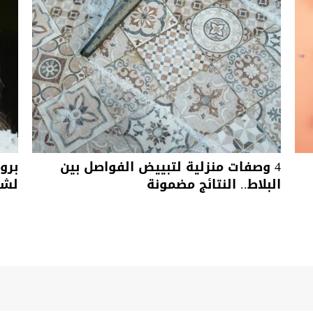
4 وصفات منزلية لتبييض الفواصل بين
برو
البلاط.. النتائج مضمونة
لشع