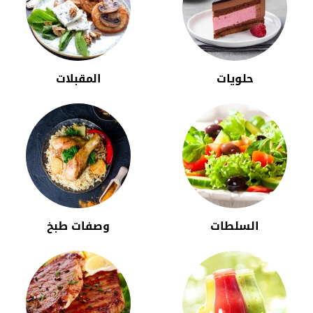
حلويات
المقبلات
السلطات
وصفات طبخ