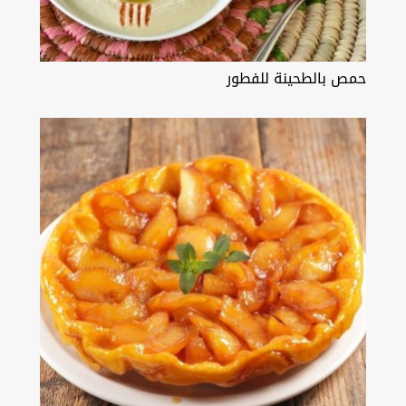
حمص بالطحينة للفطور