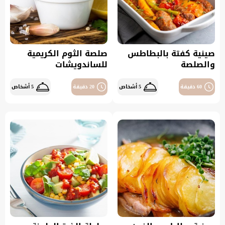
صينية كفتة بالبطاطس
صلصة الثوم الكريمية
والصلصة
للساندويشات
60 دقيقة
5 أشخاص
20 دقيقة
5 أشخاص