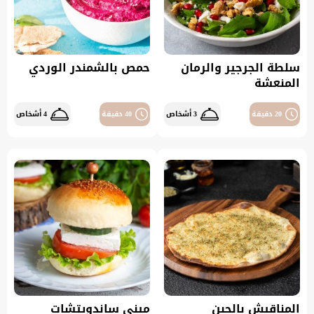
سلطة الجرجير والرمان
حمص بالشمندر الوردي
المنعشة
20 دقيقة
3 أشخاص
40 دقيقة
4 أشخاص
المناقيش بالجبن
ميني ساندويتشات