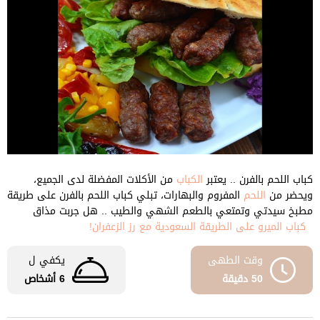
كباب اللحم بالفرن .. يعتبر
الكباب
من الأكلات المفضلة لدى الجميع،
ويحضر من
اللحم
المفروم والبهارات، تبلي كباب اللحم بالفرن على طريقة
مطبخ سيدتي وتمتعي بالطعم الشهي والطيب .. هل جربت مذاق
كباب الميرو على الطريقة السعودية مع رز الزعفران!
وقت الطهى
يكفي ل
50 دقيقة
6 أشخاص