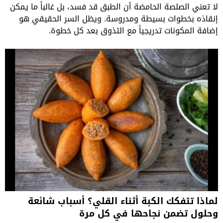
لا تعني الصلصة الحامضة أن الطبق قد فسد، بل غالباً ما يمكن
إنقاذه بخطوات بسيطة ومدروسة. ويظل السر الحقيقي هو
إضافة المكونات تدريجياً مع التذوق بعد كل خطوة.
لماذا تتفكك الكبة أثناء القلي؟ أسباب شائعة
وحلول تضمن نجاحها في كل مرة