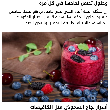
وحلول تضمن نجاحها في كل مرة
إن تفكك الكبة أثناء القلي ليس عادياً، بل هو نتيجة تفاصيل
صغيرة يمكن التحكم بها بسهولة، مثل اختيار المكونات
المناسبة، والالتزام بطريقة التحضير، والعجن الجيد.
أسرار نجاح السموذي مثل الكافيهات