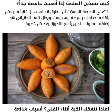
كيف تنقذين الصلصة إذا أصبحت حامضة جداً؟
لا تعني الصلصة الحامضة أن الطبق قد فسد، بل غالباً ما يمكن
إنقاذه بخطوات بسيطة ومدروسة. ويظل السر الحقيقي هو
إضافة المكونات تدريجياً مع التذوق بعد كل خطوة.
لماذا تتفكك الكبة أثناء القلي؟ أسباب شائعة