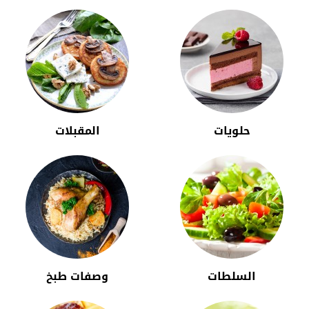
حلويات
المقبلات
السلطات
وصفات طبخ