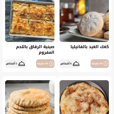
كعك العيد بالفانيليا
صينية الرقاق باللحم
المفروم
60 دقيقة
6 أشخاص
60 دقيقة
5 أشخاص