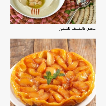
حمص بالطحينة للفطور