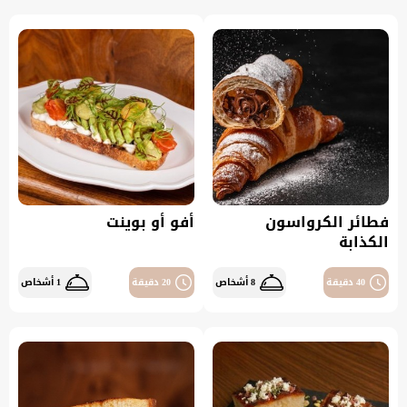
فطائر الكرواسون
أفو أو بوينت
الكذابة
40 دقيقة
8 أشخاص
20 دقيقة
1 أشخاص