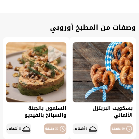
وصفات من المطبخ أوروبي
بسكويت البريتزل
السلمون بالجبنة
الألماني
والسبانخ بالفيديو
60 دقيقة
6 أشخاص
30 دقيقة
5 أشخاص