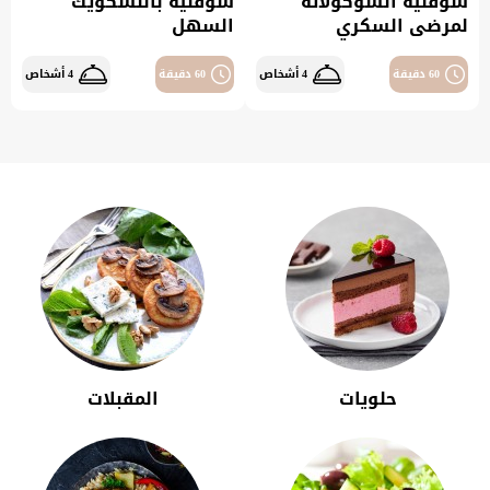
سوفليه الشوكولاتة
سوفليه بالنسكويك
لمرضى السكري
السهل
60 دقيقة
4 أشخاص
60 دقيقة
4 أشخاص
حلويات
المقبلات