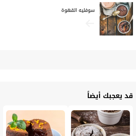
سوفليه القهوة
قد يعجبك أيضاً