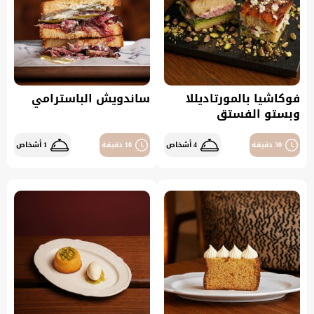
فوكاشيا بالمورتاديللا
ساندويش الباسترامي
وبستو الفستق
30 دقيقة
4 أشخاص
10 دقيقة
1 أشخاص