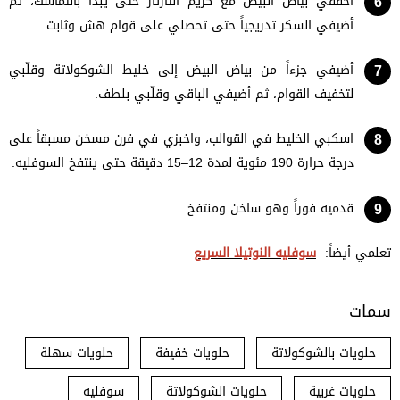
اخفقي بياض البيض مع كريم التارتار حتى يبدأ بالتماسك، ثم
أضيفي السكر تدريجياً حتى تحصلي على قوام هش وثابت.
أضيفي جزءاً من بياض البيض إلى خليط الشوكولاتة وقلّبي
لتخفيف القوام، ثم أضيفي الباقي وقلّبي بلطف.
اسكبي الخليط في القوالب، واخبزي في فرن مسخن مسبقاً على
درجة حرارة 190 مئوية لمدة 12–15 دقيقة حتى ينتفخ السوفليه.
قدميه فوراً وهو ساخن ومنتفخ.
تعلمي أيضاً:
سوفليه النوتيلا السريع
سمات
حلويات بالشوكولاتة
حلويات خفيفة
حلويات سهلة
حلويات غربية
حلويات الشوكولاتة
سوفليه