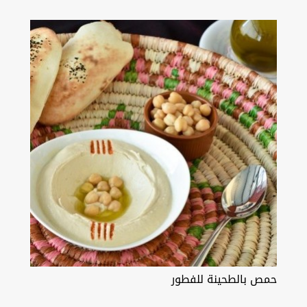
حمص بالطحينة للفطور