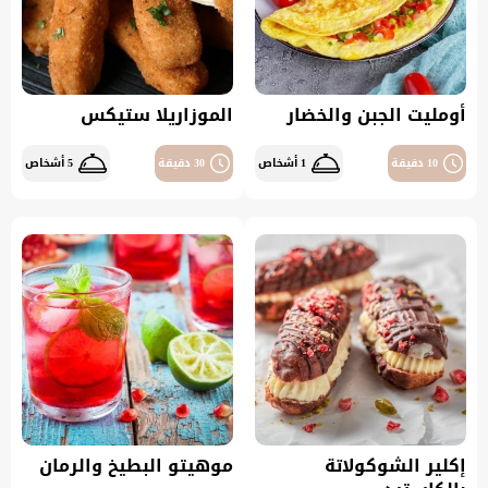
أومليت الجبن والخضار
الموزاريلا ستيكس
10 دقيقة
1 أشخاص
30 دقيقة
5 أشخاص
إكلير الشوكولاتة
موهيتو البطيخ والرمان