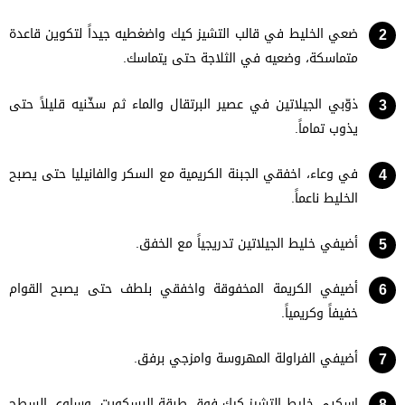
ضعي الخليط في قالب التشيز كيك واضغطيه جيداً لتكوين قاعدة
متماسكة، وضعيه في الثلاجة حتى يتماسك.
ذوّبي الجيلاتين في عصير البرتقال والماء ثم سخّنيه قليلاً حتى
يذوب تماماً.
في وعاء، اخفقي الجبنة الكريمية مع السكر والفانيليا حتى يصبح
الخليط ناعماً.
أضيفي خليط الجيلاتين تدريجياً مع الخفق.
أضيفي الكريمة المخفوقة واخفقي بلطف حتى يصبح القوام
خفيفاً وكريمياً.
أضيفي الفراولة المهروسة وامزجي برفق.
اسكبي خليط التشيز كيك فوق طبقة البسكويت، وساوي السطح