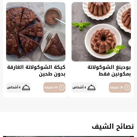
بودينغ الشوكولاتة
كيكة الشوكولاتة الغارقة
بمكونين فقط
بدون طحين
30 دقيقة
4 أشخاص
60 دقيقة
6 أشخاص
نصائح الشيف