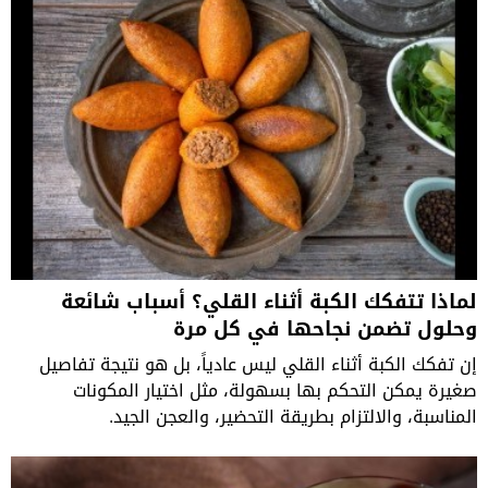
لماذا تتفكك الكبة أثناء القلي؟ أسباب شائعة
وحلول تضمن نجاحها في كل مرة
إن تفكك الكبة أثناء القلي ليس عادياً، بل هو نتيجة تفاصيل
صغيرة يمكن التحكم بها بسهولة، مثل اختيار المكونات
المناسبة، والالتزام بطريقة التحضير، والعجن الجيد.