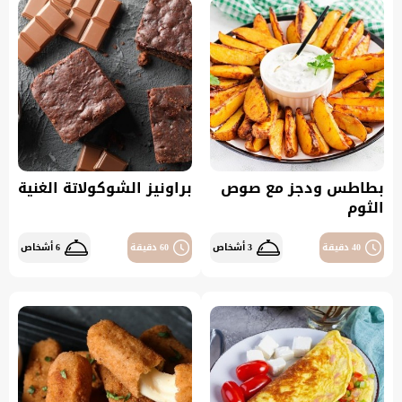
بطاطس ودجز مع صوص
براونيز الشوكولاتة الغنية
الثوم
40 دقيقة
3 أشخاص
60 دقيقة
6 أشخاص