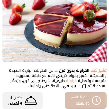
تشيز كيك
الفراولة بدون فرن
... من الحلويات الباردة اللذيذة
والمنعشة، يتميز بقوام كريمي ناعم مع طبقة بسكويت
مقرمشة وتغطية
فراولة
طبيعية. لا يحتاج إلى فرن، ويُحضّر
بسهولة ثم يُترك ليبرد في الثلاجة حتى يتماسك.
وقت الطهى
يكفي ل
60 دقيقة
6 أشخاص