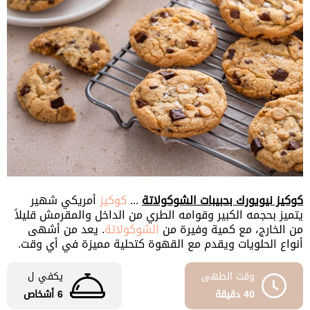
كوكيز نيويورك بحبيبات الشوكولاتة
...
كوكيز
أمريكي شهير
يتميز بحجمه الكبير وقوامه الطري من الداخل والمقرمش قليلاً
من الخارج، مع كمية وفيرة من
الشوكولاتة
. يعد من أشهى
أنواع الحلويات ويقدم مع القهوة كتحلية مميزة في أي وقت.
وقت الطهى
يكفي ل
40 دقيقة
6 أشخاص