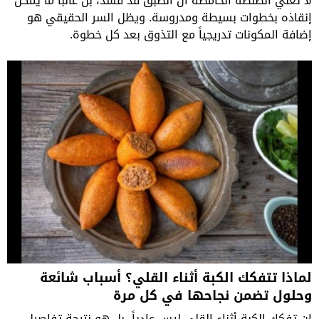
لا تعني الصلصة الحامضة أن الطبق قد فسد، بل غالباً ما يمكن
إنقاذه بخطوات بسيطة ومدروسة. ويظل السر الحقيقي هو
إضافة المكونات تدريجياً مع التذوق بعد كل خطوة.
لماذا تتفكك الكبة أثناء القلي؟ أسباب شائعة
وحلول تضمن نجاحها في كل مرة
إن تفكك الكبة أثناء القلي ليس عادياً، بل هو نتيجة تفاصيل