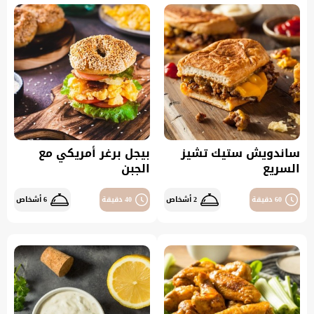
ساندويش ستيك تشيز
بيجل برغر أمريكي مع
السريع
الجبن
60 دقيقة
2 أشخاص
40 دقيقة
6 أشخاص