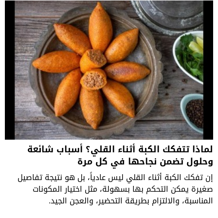
لماذا تتفكك الكبة أثناء القلي؟ أسباب شائعة
وحلول تضمن نجاحها في كل مرة
إن تفكك الكبة أثناء القلي ليس عادياً، بل هو نتيجة تفاصيل
صغيرة يمكن التحكم بها بسهولة، مثل اختيار المكونات
المناسبة، والالتزام بطريقة التحضير، والعجن الجيد.