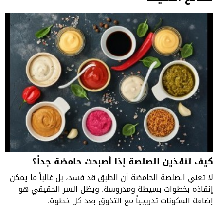
كيف تنقذين الصلصة إذا أصبحت حامضة جداً؟
لا تعني الصلصة الحامضة أن الطبق قد فسد، بل غالباً ما يمكن
إنقاذه بخطوات بسيطة ومدروسة. ويظل السر الحقيقي هو
إضافة المكونات تدريجياً مع التذوق بعد كل خطوة.