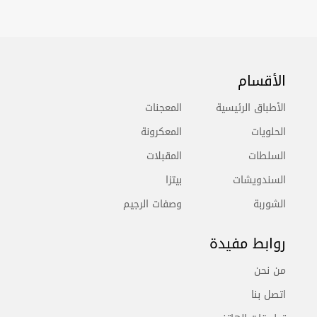
الأقسام
الأطباق الرئيسية
المعجنات
الحلويات
المعكرونة
السلطات
المقبلات
السندويشات
بيتزا
الشوربة
وصفات الرجيم
روابط مفيدة
من نحن
اتصل بنا