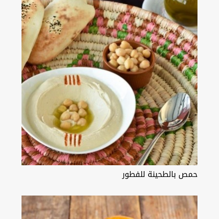
حمص بالطحينة للفطور