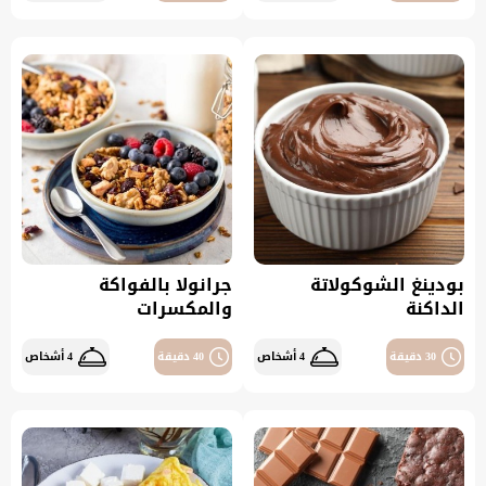
بودينغ الشوكولاتة
جرانولا بالفواكة
الداكنة
والمكسرات
30 دقيقة
4 أشخاص
40 دقيقة
4 أشخاص