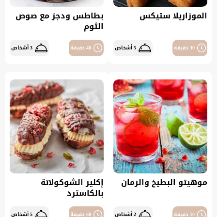
الموزاريلا ستيكس
بطاطس ودجز مع صوص
الثوم
30 دقيقة
5 أشخاص
40 دقيقة
3 أشخاص
موهيتو البطيخ والرمان
إكلير الشوكولاتة
بالكاسترد
10 دقيقة
2 أشخاص
60 دقيقة
5 أشخاص