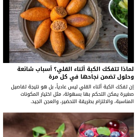
لماذا تتفكك الكبة أثناء القلي؟ أسباب شائعة
وحلول تضمن نجاحها في كل مرة
إن تفكك الكبة أثناء القلي ليس عادياً، بل هو نتيجة تفاصيل
صغيرة يمكن التحكم بها بسهولة، مثل اختيار المكونات
المناسبة، والالتزام بطريقة التحضير، والعجن الجيد.