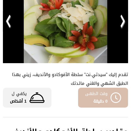
تقدم إليك "سيدتي.نت" سلطة الأفوكادو والأنديف، زيني بهذا
الطبق الشهي والغني مائدتك
وقت الطهى
يكفي ل
0 دقيقة
1 أشخاص