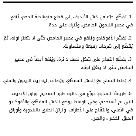
1
ـ تقطّع حبّة من خسّ الأنديف إلى قطع متوسّطة الحجم، تُنقع
في عصير الليمون الحامض، وتُترك على حدة
.
2
ـ يُقشّر الأفوكادو ويُنقع في عصير الحامض حتّى لا يتغيّر لونه، ثمّ
يُقطّع إلى شرحات رفيعة ومتساوية
.
3
ـ يقطّع التفاح على شكل نصف دائرة، ويُنقع أيضاً في عصير
الحامض حتّى لا يتغيّر لونه
.
4
ـ يُخلط التفاح مع الخسّ المقطّع، ويُضاف إليه زيت الزيتون والملح
.
5
ـ طريقة التقديم: توزّع في دائرة طبق التقديم أوراق الأنديف
التي لم تُستخدم، وفي الوسط يوضع الخسّ المقطّع، والأفوكادو
في الأعلى، والتفّاح على الأطراف. ويُزيّن الطبق بالبندورة وأوراق
الحبق الخضراء والجبن
.