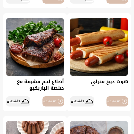
هوت دوغ منزلي
أضلاع لحم مشوية مع
صلصة الباربكيو
60 دقيقة
5 أشخاص
60 دقيقة
5 أشخاص