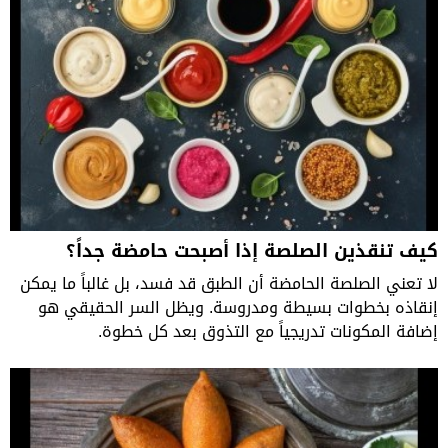
كيف تنقذين الصلصة إذا أصبحت حامضة جداً؟
لا تعني الصلصة الحامضة أن الطبق قد فسد، بل غالباً ما يمكن
إنقاذه بخطوات بسيطة ومدروسة. ويظل السر الحقيقي هو
إضافة المكونات تدريجياً مع التذوق بعد كل خطوة.