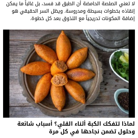
لا تعني الصلصة الحامضة أن الطبق قد فسد، بل غالباً ما يمكن
إنقاذه بخطوات بسيطة ومدروسة. ويظل السر الحقيقي هو
إضافة المكونات تدريجياً مع التذوق بعد كل خطوة.
لماذا تتفكك الكبة أثناء القلي؟ أسباب شائعة
وحلول تضمن نجاحها في كل مرة