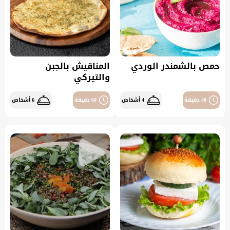
حمص بالشمندر الوردي
المناقيش بالجبن
والتيركي
40 دقيقة
4 أشخاص
60 دقيقة
6 أشخاص