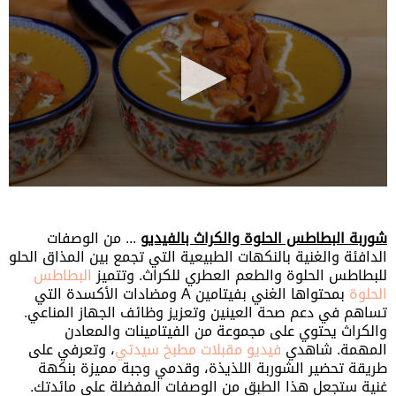
0
seconds
of
شوربة البطاطس الحلوة والكراث بالفيديو
... من الوصفات
1
minute,
الدافئة والغنية بالنكهات الطبيعية التي تجمع بين المذاق الحلو
8
للبطاطس الحلوة والطعم العطري للكراث. وتتميز
البطاطس
seconds
الحلوة
بمحتواها الغني بفيتامين A ومضادات الأكسدة التي
تساهم في دعم صحة العينين وتعزيز وظائف الجهاز المناعي.
والكراث يحتوي على مجموعة من الفيتامينات والمعادن
المهمة. شاهدي
فيديو مقبلات مطبخ سيدتي
، وتعرفي على
طريقة تحضير الشوربة اللذيذة، وقدمي وجبة مميزة بنكهة
غنية ستجعل هذا الطبق من الوصفات المفضلة على مائدتك.