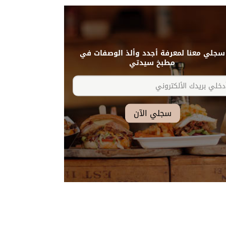
سجلي معنا لمعرفة أجدد وألذ الوصفات في
مطبخ سيدتي