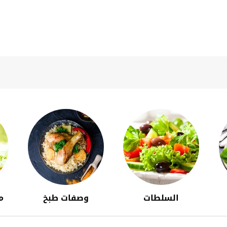
السلطات
وصفات طبخ
م