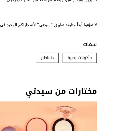
لا تفوّتوا أبداً متابعة تطبيق "سيدتي" لأنه دليلكم الوحيد ف
سمات
مأكولات بحرية
طماطم
مختارات من سيدتي