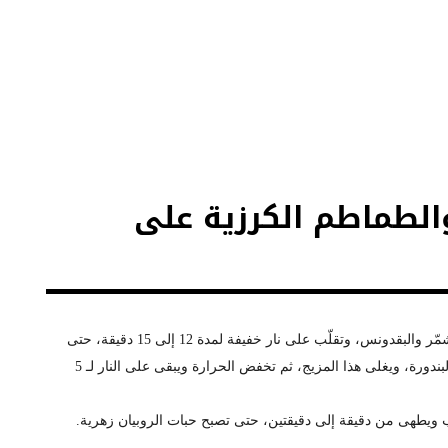
الطماطم الكرزية على
1. يحمّى الزيت في مقلاة كبيرة وعميقة، ويضاف الثوم والشمّر والبقدونس، وتقلّب على نار خفيفة لمدة 12 إلى 15 دقيقة، حتى
تصبح ناعمة. ثم، يضاف كلّ من البندورة الكرزية ومعجون البندورة، ويغلى هذا المزيج، ثم تخفض الحرارة ويبقى على النار لـ 5