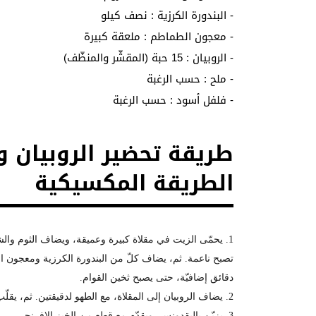
- البندورة الكرزية : نصف كيلو
- معجون الطماطم : ملعقة كبيرة
- الروبيان : 15 حبة (المقشّر والمنظّف)
- ملح : حسب الرغبة
- فلفل أسود : حسب الرغبة
طريقة تحضير الروبيان و
الطريقة المكسيكية
دقائق إضافيّة، حتى يصبح ثخين القوام.
2. يضاف الروبيان إلى المقلاة، مع الطهو لدقيقتين. ثم، يقلّب ويطهى من دقيقة إلى دقيقتين، حتى تصبح حبات الروبيان زهرية.
3. يزيّن بالبقدونس، ويقدّم مع قطع من الخبز الإفرنجي.