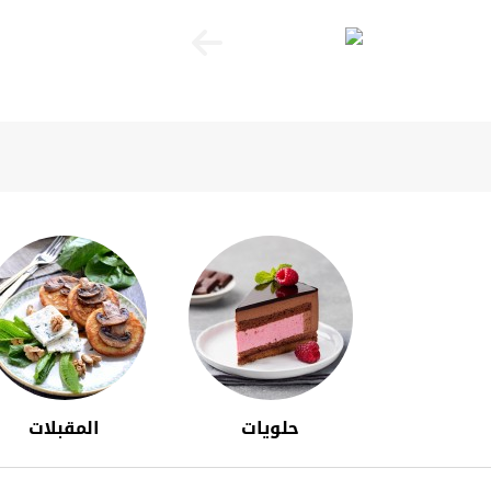
حلويات
المقبلات