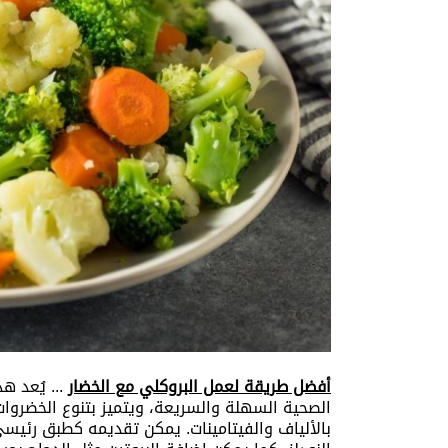
أفضل طريقة لعمل البروكلي مع الخضار
... يُعد ه
الصحية السهلة والسريعة، ويتميز بتنوع الخضروات
بالألياف والفيتامينات. يمكن تقديمه كطبق رئيسي 