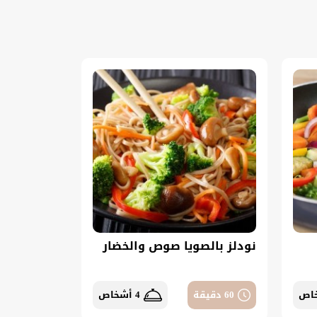
نودلز بالصويا صوص والخضار
60 دقيقة
4 أشخاص