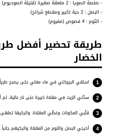
- صلصة الصويا : 2 ملعقة صغيرة (قليلة الصوديوم)
- البصل : 2 حبة (كبير ومقطع شرائح)
- الثوم : 4 فصوص (مفروم)
طريقة تحضير أفضل طري
الخضار
اسلقي البروكلي في ماء مغلي حتى يصبح طرياً، ثم
سخّني الزيت في مقلاة كبيرة على نار عالية، ثم 
قلّبي المكونات وغطّي المقلاة، واتركيها تطهى لمدة 15–20 دقيقة حتى يصبح البصل ذهبي
أخرجي البصل والثوم من المقلاة واتركيهم جانباً.