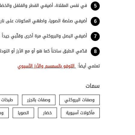
في نفس المقلاة، أضيفي الفطر والفلفل والخضار 
أضيفي صلصة الصويا، واطهي المكونات على نار عالية لمدة 3–5 دقا
أضيفي البصل والبروكلي مرة أخرى وقلّبي جيداً 
قدّمي الطبق ساخناً كما هو أو مع الأرز أو النودل
تعلمي أيضاً:
التوفو بالسمسم والأرز الآسيوي
سمات
وصفات البروكلي
وصفات بالجزر
طبخات ا
مأكولات آسيوية
خضار
الصويا
وص