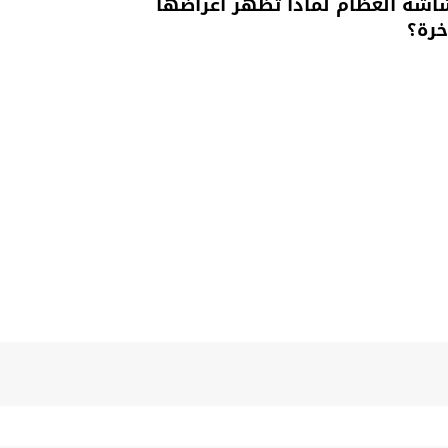
شة العظام لماذا تظهر أعراضها
خرة؟