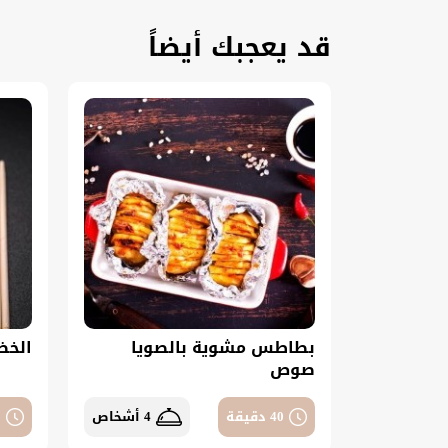
قد يعجبك أيضاً
بطاطس مشوية بالصويا
الخض
صوص
40 دقيقة
4 أشخاص
0