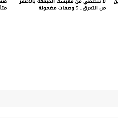
ن
لا تتخلصي من ملابسك المبقعة بالأصفر
هشا
من التعرق.. 5 وصفات مضمونة
متأ